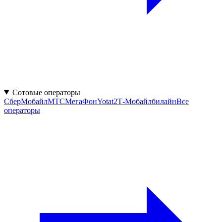
Сотовые операторы
СберМобайл
МТС
МегаФон
Yota
t2
Т‑Мобайл
билайн
Все
операторы