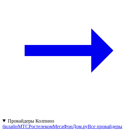
Провайдеры Колпино
билайн
МТС
Ростелеком
МегаФон
Дом.ру
Все провайдеры