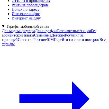
Отзывы о провайдерах
Рейтинг провайдеров
Поиск по адресу
Интернет в офис
Интернет на дачу
Тарифы мобильной связи
Для модема/роутера
Для ноутбука
Безлимитные
Акции
Без
абонентской платы
Семейные
Детские
Роуминг за
границей
Связь по России
eSIM
Перейти со своим номером
Все
тарифы