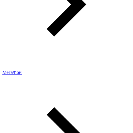
МегаФон