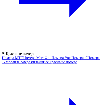
Красивые номера
Номера МТС
Номера МегаФон
Номера Yota
Номера t2
Номера
Т‑Мобайл
Номера билайн
Все красивые номера