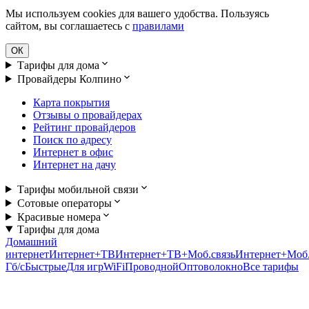
Мы используем cookies для вашего удобства. Пользуясь
сайтом, вы соглашаетесь с
правилами
ОК
Тарифы для дома
Провайдеры Колпино
Карта покрытия
Отзывы о провайдерах
Рейтинг провайдеров
Поиск по адресу
Интернет в офис
Интернет на дачу
Тарифы мобильной связи
Сотовые операторы
Красивые номера
Тарифы для дома
Домашний
интернет
Интернет+ТВ
Интернет+ТВ+Моб.связь
Интернет+Моб.
Гб/c
Быстрые
Для игр
WiFi
Проводной
Оптоволокно
Все тарифы