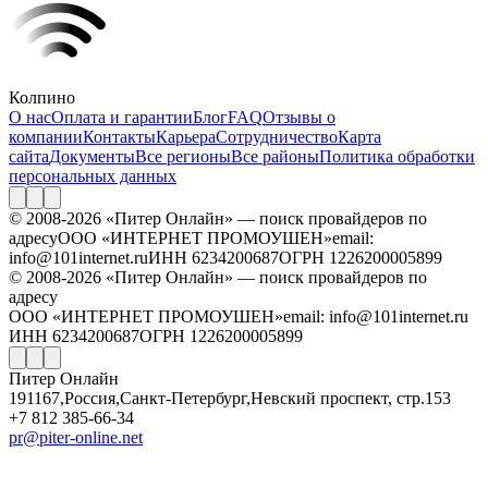
Колпино
О нас
Оплата и гарантии
Блог
FAQ
Отзывы о
компании
Контакты
Карьера
Сотрудничество
Карта
сайта
Документы
Все регионы
Все районы
Политика обработки
персональных данных
© 2008-2026 «Питер Онлайн» — поиск провайдеров по
адресу
ООО «ИНТЕРНЕТ ПРОМОУШЕН»
email:
info@101internet.ru
ИНН 6234200687
ОГРН 1226200005899
© 2008-2026 «Питер Онлайн» — поиск провайдеров по
адресу
ООО «ИНТЕРНЕТ ПРОМОУШЕН»
email: info@101internet.ru
ИНН 6234200687
ОГРН 1226200005899
Питер Онлайн
191167
,
Россия
,
Санкт-Петербург
,
Невский проспект, стр.153
+7 812 385-66-34
pr@piter-online.net