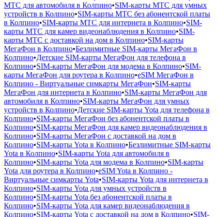
МТС для автомобиля в Колпино
•
SIM-карты МТС для умных
устройств в Колпино
•
SIM-карты МТС без абонентской платы
в Колпино
•
SIM-карты МТС для интернета в Колпино
•
SIM-
карты МТС для камер видеонаблюдения в Колпино
•
SIM-
карты МТС с доставкой на дом в Колпино
•
SIM-карты
МегаФон в Колпино
•
Безлимитные SIM-карты МегаФон в
Колпино
•
Детские SIM-карты МегаФон для телефона в
Колпино
•
SIM-карты МегаФон для модема в Колпино
•
SIM-
карты МегаФон для роутера в Колпино
•
eSIM МегаФон в
Колпино - Виртуальные симкарты МегаФон
•
SIM-карты
МегаФон для интернета в Колпино
•
SIM-карты МегаФон для
автомобиля в Колпино
•
SIM-карты МегаФон для умных
устройств в Колпино
•
Детские SIM-карты Yota для телефона в
Колпино
•
SIM-карты МегаФон без абонентской платы в
Колпино
•
SIM-карты МегаФон для камер видеонаблюдения в
Колпино
•
SIM-карты МегаФон с доставкой на дом в
Колпино
•
SIM-карты Yota в Колпино
•
Безлимитные SIM-карты
Yota в Колпино
•
SIM-карты Yota для автомобиля в
Колпино
•
SIM-карты Yota для модема в Колпино
•
SIM-карты
Yota для роутера в Колпино
•
eSIM Yota в Колпино -
Виртуальные симкарты Yota
•
SIM-карты Yota для интернета в
Колпино
•
SIM-карты Yota для умных устройств в
Колпино
•
SIM-карты Yota без абонентской платы в
Колпино
•
SIM-карты Yota для камер видеонаблюдения в
Колпино
•
SIM-карты Yota с доставкой на дом в Колпино
•
SIM-