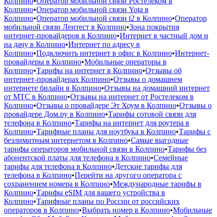
Колпино
•
Оператор мобильной связи Ростелеком в
Колпино
•
Оператор мобильной связи Yota в
Колпино
•
Оператор мобильной связи t2 в Колпино
•
Оператор
мобильной связи Лентест в Колпино
•
Зона покрытия
интернет-провайдеров в Колпино
•
Интернет в частный дом и
на дачу в Колпино
•
Интернет по адресу в
Колпино
•
Подключить интернет в офис в Колпино
•
Интернет-
провайдеры в Колпино
•
Мобильные операторы в
Колпино
•
Тарифы на интернет в Колпино
•
Отзывы об
интернет-провайдерах Колпино
•
Отзывы о домашнем
интернете билайн в Колпино
•
Отзывы на домашний интернет
от МТС в Колпино
•
Отзывы на интернет от Ростелеком в
Колпино
•
Отзывы о провайдере Эт Хоум в Колпино
•
Отзывы о
провайдере Дом.ру в Колпино
•
Тарифы сотовой связи для
телефона в Колпино
•
Тарифы на интернет для роутера в
Колпино
•
Тарифные планы для ноутбука в Колпино
•
Тарифы с
безлимитным интернетом в Колпино
•
Самые выгодные
тарифы операторов мобильной связи в Колпино
•
Тарифы без
абонентской платы для телефона в Колпино
•
Семейные
тарифы для телефона в Колпино
•
Детские тарифы для
телефона в Колпино
•
Перейти на другого оператора с
сохранением номера в Колпино
•
Международные тарифы в
Колпино
•
Тарифы eSIM для вашего устройства в
Колпино
•
Тарифные планы по России от российских
операторов в Колпино
•
Выбрать номер в Колпино
•
Мобильные