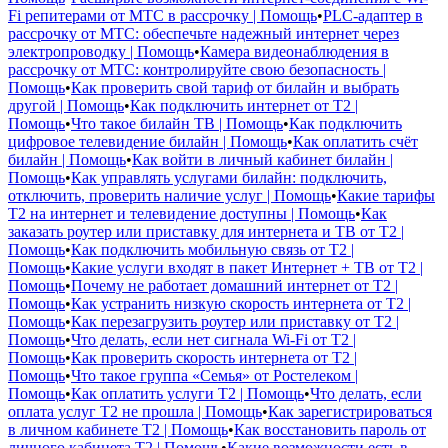
Fi репитерами от МТС в рассрочку | Помощь
•
PLC-адаптер в
рассрочку от МТС: обеспечьте надежный интернет через
электропроводку | Помощь
•
Камера видеонаблюдения в
рассрочку от МТС: контролируйте свою безопасность |
Помощь
•
Как проверить свой тариф от билайн и выбрать
другой | Помощь
•
Как подключить интернет от T2 |
Помощь
•
Что такое билайн ТВ | Помощь
•
Как подключить
цифровое телевидение билайн | Помощь
•
Как оплатить счёт
билайн | Помощь
•
Как войти в личный кабинет билайн |
Помощь
•
Как управлять услугами билайн: подключить,
отключить, проверить наличие услуг | Помощь
•
Какие тарифы
T2 на интернет и телевидение доступны | Помощь
•
Как
заказать роутер или приставку для интернета и ТВ от T2 |
Помощь
•
Как подключить мобильную связь от T2 |
Помощь
•
Какие услуги входят в пакет Интернет + ТВ от T2 |
Помощь
•
Почему не работает домашний интернет от T2 |
Помощь
•
Как устранить низкую скорость интернета от T2 |
Помощь
•
Как перезагрузить роутер или приставку от T2 |
Помощь
•
Что делать, если нет сигнала Wi-Fi от T2 |
Помощь
•
Как проверить скорость интернета от T2 |
Помощь
•
Что такое группа «Семья» от Ростелеком |
Помощь
•
Как оплатить услуги T2 | Помощь
•
Что делать, если
оплата услуг T2 не прошла | Помощь
•
Как зарегистрироваться
в личном кабинете T2 | Помощь
•
Как восстановить пароль от
личного кабинета T2 | Помощь
•
Какие возможности есть в