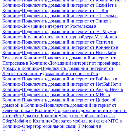
Колпино
•
Подключить домашний интернет от СкайНет в
Колпино
•
Подключить домашний интернет от ТТК в
Колпино
•
Подключить домашний интернет от еТелеком в
Колпино
•
Подключить домашний интернет от Тинко в
Колпино
•
Домашний интернет от Ростелеком в
Колпино
•
Подключить домашний интернет от Эт Хоум в
Колпино
•
Домашний интернет от провайдера МегаФон в
Колпино
•
Подключить домашний интернет от Лентел в
Колпино
•
Подключить домашний интернет от Коннекто в
Колпино
•
Подключить домашний интернет от Нью Лайн
Телеком в Колпино
•
Подключить домашний интернет от
Петросвязь в Колпино
•
Домашний интернет от провайдера
Дом.ру в Колпино
•
Подключить домашний интернет от
Лентест в Колпино
•
Домашний интернет от t2 в
Колпино
•
Подключить домашний интернет от ВайФаер в
Колпино
•
Подключить домашний интернет от НетБайНет в
Колпино
•
Подключить домашний интернет от Акадо-Нева в
Колпино
•
Подключить домашний интернет от МНС в
Колпино
•
Подключить домашний интернет от Цифровой
домовой в Колпино
•
Подключить домашний интернет от
Зелёная точка в Колпино
•
Подключить домашний интернет от
ИнтерЗет Дом.ru в Колпино
•
Оператор мобильной связи
СберМобайл в Колпино
•
Оператор мобильной связи МТС в
Колпино
•
Оператор мобильной связи Т‑Мобайл в