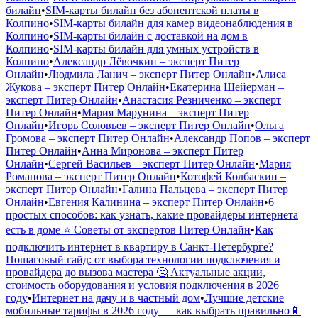
билайн
•
SIM-карты билайн без абонентской платы в
Колпино
•
SIM-карты билайн для камер видеонаблюдения в
Колпино
•
SIM-карты билайн с доставкой на дом в
Колпино
•
SIM-карты билайн для умных устройств в
Колпино
•
Александр Лёвочкин – эксперт Питер
Онлайн
•
Людмила Ланич – эксперт Питер Онлайн
•
Алиса
Жукова – эксперт Питер Онлайн
•
Екатерина Шейерман –
эксперт Питер Онлайн
•
Анастасия Резниченко – эксперт
Питер Онлайн
•
Мария Марунина – эксперт Питер
Онлайн
•
Игорь Соловьев – эксперт Питер Онлайн
•
Ольга
Громова – эксперт Питер Онлайн
•
Александр Попов – эксперт
Питер Онлайн
•
Анна Миронова – эксперт Питер
Онлайн
•
Сергей Васильев – эксперт Питер Онлайн
•
Мария
Романова – эксперт Питер Онлайн
•
Котофей Колбаскин –
эксперт Питер Онлайн
•
Галина Пальцева – эксперт Питер
Онлайн
•
Евгения Калинина – эксперт Питер Онлайн
•
6
простых способов: как узнать, какие провайдеры интернета
есть в доме ⭐ Советы от экспертов Питер Онлайн
•
Как
подключить интернет в квартиру в Санкт-Петербурге?
Пошаговый гайд: от выбора технологии подключения и
провайдера до вызова мастера 🤔 Актуальные акции,
стоимость оборудования и условия подключения в 2026
году
•
Интернет на дачу и в частный дом
•
Лучшие детские
мобильные тарифы в 2026 году — как выбрать правильно📱