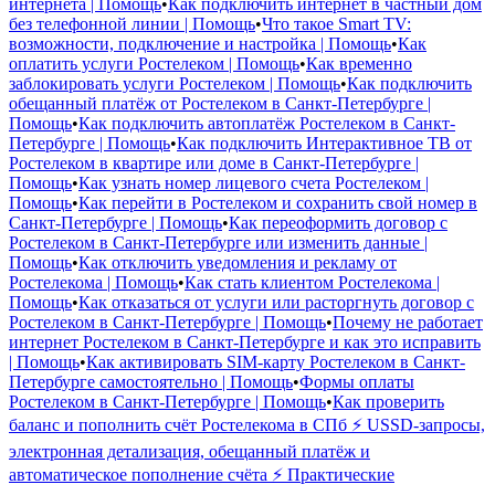
интернета | Помощь
•
Как подключить интернет в частный дом
без телефонной линии | Помощь
•
Что такое Smart TV:
возможности, подключение и настройка | Помощь
•
Как
оплатить услуги Ростелеком | Помощь
•
Как временно
заблокировать услуги Ростелеком | Помощь
•
Как подключить
обещанный платёж от Ростелеком в Санкт-Петербурге |
Помощь
•
Как подключить автоплатёж Ростелеком в Санкт-
Петербурге | Помощь
•
Как подключить Интерактивное ТВ от
Ростелеком в квартире или доме в Санкт-Петербурге |
Помощь
•
Как узнать номер лицевого счета Ростелеком |
Помощь
•
Как перейти в Ростелеком и сохранить свой номер в
Санкт-Петербурге | Помощь
•
Как переоформить договор с
Ростелеком в Санкт-Петербурге или изменить данные |
Помощь
•
Как отключить уведомления и рекламу от
Ростелекома | Помощь
•
Как стать клиентом Ростелекома |
Помощь
•
Как отказаться от услуги или расторгнуть договор с
Ростелеком в Санкт-Петербурге | Помощь
•
Почему не работает
интернет Ростелеком в Санкт-Петербурге и как это исправить
| Помощь
•
Как активировать SIM-карту Ростелеком в Санкт-
Петербурге самостоятельно | Помощь
•
Формы оплаты
Ростелеком в Санкт-Петербурге | Помощь
•
Как проверить
баланс и пополнить счёт Ростелекома в СПб ⚡ USSD-запросы,
электронная детализация, обещанный платёж и
автоматическое пополнение счёта ⚡ Практические