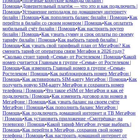
Помощь
•
Полезные короткие команды билайн |
Помощь
•
Доверительный платёж — что это и как подключить |
Помощь
•
Устранение неполадок по домашнему интернету
билайн | Помощь
•
Как пополнить баланс билайн | Помощь
•
Как
перейти в билайн со своим номером | Помощь
•
Как оплатить
мобильный счёт билайн | Помощь
•
Как настроить роутер
билайн | Помощь
•
Как узнать сумму и срок оплаты по своему
тарифу билайн | Помощь
•
Как выбрать тариф билайн |
Помощь
•
Как узнать свой тарифный план от МегаФон? Как
сменить тариф от оператора связи Мегафон в 2026 году?
•
Сколько стоит тариф «Семья» от Ростелеком | Помощь
•
Какой
номер считается Главным в группе «Семья» от Ростелеком |
Помощь
•
Как изменить Главный номер в группе «Семья»
Ростелеком | Помощь
•
Как разблокировать номер МегаФон |
Помощь
•
Как активировать SIM-карту МегаФон | Помощь
•
Как
получить новую SIM-карту МегаФон и сохранить номер
телефона | Помощь
•
Что такое eSIM от МегаФон и как её
подключить | Помощь
•
Как изменить договор или номер в
МегаФоне | Помощь
•
Как узнать баланс на своем счёте
МегаФон | Помощь
•
Как пополнить баланс МегаФон |
Помощь
•
Как подключить домашний интернет и ТВ МегаФон
| Помощь
•
Как установить приложение «Смотрёшка» на
телевизор | Помощь
•
Какой тариф МегаФон лучше выбрать |
Помощь
•
Как перейти в МегаФон, сохранив свой номер
телефона | Помощь
•
Как настроить домашний интернет от