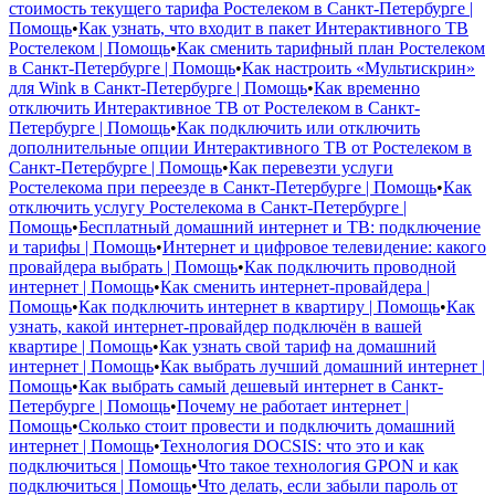
стоимость текущего тарифа Ростелеком в Санкт-Петербурге |
Помощь
•
Как узнать, что входит в пакет Интерактивного ТВ
Ростелеком | Помощь
•
Как сменить тарифный план Ростелеком
в Санкт-Петербурге | Помощь
•
Как настроить «Мультискрин»
для Wink в Санкт-Петербурге | Помощь
•
Как временно
отключить Интерактивное ТВ от Ростелеком в Санкт-
Петербурге | Помощь
•
Как подключить или отключить
дополнительные опции Интерактивного ТВ от Ростелеком в
Санкт-Петербурге | Помощь
•
Как перевезти услуги
Ростелекома при переезде в Санкт-Петербурге | Помощь
•
Как
отключить услугу Ростелекома в Санкт-Петербурге |
Помощь
•
Бесплатный домашний интернет и ТВ: подключение
и тарифы | Помощь
•
Интернет и цифровое телевидение: какого
провайдера выбрать | Помощь
•
Как подключить проводной
интернет | Помощь
•
Как сменить интернет-провайдера |
Помощь
•
Как подключить интернет в квартиру | Помощь
•
Как
узнать, какой интернет-провайдер подключён в вашей
квартире | Помощь
•
Как узнать свой тариф на домашний
интернет | Помощь
•
Как выбрать лучший домашний интернет |
Помощь
•
Как выбрать самый дешевый интернет в Санкт-
Петербурге | Помощь
•
Почему не работает интернет |
Помощь
•
Сколько стоит провести и подключить домашний
интернет | Помощь
•
Технология DOCSIS: что это и как
подключиться | Помощь
•
Что такое технология GPON и как
подключиться | Помощь
•
Что делать, если забыли пароль от