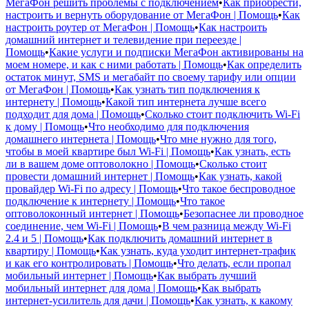
МегаФон решить проблемы с подключением
•
Как приобрести,
настроить и вернуть оборудование от МегаФон | Помощь
•
Как
настроить роутер от МегаФон | Помощь
•
Как настроить
домашний интернет и телевидение при переезде |
Помощь
•
Какие услуги и подписки МегаФон активированы на
моем номере, и как с ними работать | Помощь
•
Как определить
остаток минут, SMS и мегабайт по своему тарифу или опции
от МегаФон | Помощь
•
Как узнать тип подключения к
интернету | Помощь
•
Какой тип интернета лучше всего
подходит для дома | Помощь
•
Сколько стоит подключить Wi-Fi
к дому | Помощь
•
Что необходимо для подключения
домашнего интернета | Помощь
•
Что мне нужно для того,
чтобы в моей квартире был Wi-Fi | Помощь
•
Как узнать, есть
ли в вашем доме оптоволокно | Помощь
•
Сколько стоит
провести домашний интернет | Помощь
•
Как узнать, какой
провайдер Wi-Fi по адресу | Помощь
•
Что такое беспроводное
подключение к интернету | Помощь
•
Что такое
оптоволоконный интернет | Помощь
•
Безопаснее ли проводное
соединение, чем Wi-Fi | Помощь
•
В чем разница между Wi-Fi
2.4 и 5 | Помощь
•
Как подключить домашний интернет в
квартиру | Помощь
•
Как узнать, куда уходит интернет-трафик
и как его контролировать | Помощь
•
Что делать, если пропал
мобильный интернет | Помощь
•
Как выбрать лучший
мобильный интернет для дома | Помощь
•
Как выбрать
интернет-усилитель для дачи | Помощь
•
Как узнать, к какому