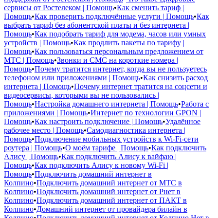
сервисы от Ростелеком | Помощь
•
Как сменить тариф |
Помощь
•
Как проверить подключённые услуги | Помощь
•
Как
выбрать тариф без абонентской платы и без интернета |
Помощь
•
Как подобрать тариф для модема, часов или умных
устройств | Помощь
•
Как продлить пакеты по тарифу |
Помощь
•
Как пользоваться персональным предложением от
МТС | Помощь
•
Звонки и СМС на короткие номера |
Помощь
•
Почему тратится интернет, когда вы не пользуетесь
телефоном или приложениями | Помощь
•
Как снизить расход
интернета | Помощь
•
Почему интернет тратится на соцсети и
видеосервисы, которыми вы не пользовались |
Помощь
•
Настройка домашнего интернета | Помощь
•
Работа с
приложениями | Помощь
•
Интернет по технологии GPON |
Помощь
•
Как настроить подключение | Помощь
•
Удалённое
рабочее место | Помощь
•
Самодиагностика интернета |
Помощь
•
Подключение мобильных устройств к Wi-Fi-сети
роутера | Помощь
•
О моём тарифе | Помощь
•
Как подключить
Алису | Помощь
•
Как подключить Алису к вайфаю |
Помощь
•
Как подключить Алису к новому Wi-Fi |
Помощь
•
Подключить домашний интернет в
Колпино
•
Подключить домашний интернет от МТС в
Колпино
•
Подключить домашний интернет от Рнет в
Колпино
•
Подключить домашний интернет от ПАКТ в
Колпино
•
Домашний интернет от провайдера билайн в
Колпино
•
Подключить домашний интернет от Колпино Нет в