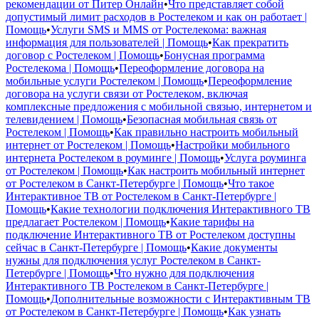
рекомендации от Питер Онлайн
•
Что представляет собой
допустимый лимит расходов в Ростелеком и как он работает |
Помощь
•
Услуги SMS и MMS от Ростелекома: важная
информация для пользователей | Помощь
•
Как прекратить
договор с Ростелеком | Помощь
•
Бонусная программа
Ростелекома | Помощь
•
Переоформление договора на
мобильные услуги Ростелеком | Помощь
•
Переоформление
договора на услуги связи от Ростелеком, включая
комплексные предложения с мобильной связью, интернетом и
телевидением | Помощь
•
Безопасная мобильная связь от
Ростелеком | Помощь
•
Как правильно настроить мобильный
интернет от Ростелеком | Помощь
•
Настройки мобильного
интернета Ростелеком в роуминге | Помощь
•
Услуга роуминга
от Ростелеком | Помощь
•
Как настроить мобильный интернет
от Ростелеком в Санкт-Петербурге | Помощь
•
Что такое
Интерактивное ТВ от Ростелеком в Санкт-Петербурге |
Помощь
•
Какие технологии подключения Интерактивного ТВ
предлагает Ростелеком | Помощь
•
Какие тарифы на
подключение Интерактивного ТВ от Ростелеком доступны
сейчас в Санкт-Петербурге | Помощь
•
Какие документы
нужны для подключения услуг Ростелеком в Санкт-
Петербурге | Помощь
•
Что нужно для подключения
Интерактивного ТВ Ростелеком в Санкт-Петербурге |
Помощь
•
Дополнительные возможности с Интерактивным ТВ
от Ростелеком в Санкт-Петербурге | Помощь
•
Как узнать