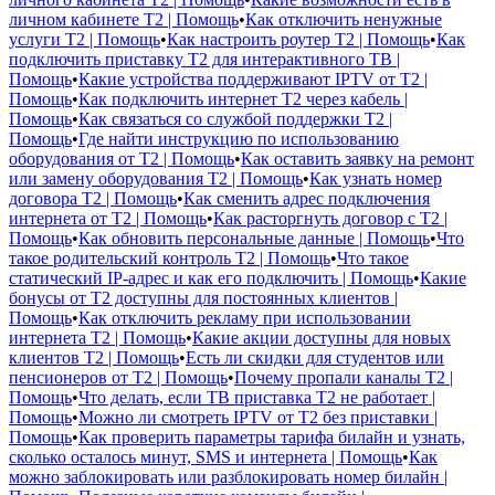
личном кабинете T2 | Помощь
•
Как отключить ненужные
услуги T2 | Помощь
•
Как настроить роутер T2 | Помощь
•
Как
подключить приставку T2 для интерактивного ТВ |
Помощь
•
Какие устройства поддерживают IPTV от T2 |
Помощь
•
Как подключить интернет T2 через кабель |
Помощь
•
Как связаться со службой поддержки T2 |
Помощь
•
Где найти инструкцию по использованию
оборудования от T2 | Помощь
•
Как оставить заявку на ремонт
или замену оборудования T2 | Помощь
•
Как узнать номер
договора T2 | Помощь
•
Как сменить адрес подключения
интернета от T2 | Помощь
•
Как расторгнуть договор с T2 |
Помощь
•
Как обновить персональные данные | Помощь
•
Что
такое родительский контроль T2 | Помощь
•
Что такое
статический IP-адрес и как его подключить | Помощь
•
Какие
бонусы от T2 доступны для постоянных клиентов |
Помощь
•
Как отключить рекламу при использовании
интернета T2 | Помощь
•
Какие акции доступны для новых
клиентов T2 | Помощь
•
Есть ли скидки для студентов или
пенсионеров от T2 | Помощь
•
Почему пропали каналы T2 |
Помощь
•
Что делать, если ТВ приставка T2 не работает |
Помощь
•
Можно ли смотреть IPTV от T2 без приставки |
Помощь
•
Как проверить параметры тарифа билайн и узнать,
сколько осталось минут, SMS и интернета | Помощь
•
Как
можно заблокировать или разблокировать номер билайн |