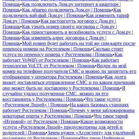
Помощь
•
Как подключить Дом.ру интернет в квартире |
Помощь
•
Как дёшево подключить Дом.ру | Помощь
•
Как
подключить вай-фай Дом.ру | Помощь
•
Как изменить тариф
Дом.ру | Помощь
•
Как расторгнуть договор с Дом.ру |
Помощь
•
Как узнать номер своего договора с Дом.ру |
Помощь
•
Как приостановить и возобновить услуги с Дом.ру |
Помощь
•
Как изменить адрес договора с Дом.ру |
Помощь
•
Мой номер будет работать на той же сим-карте после
переноса номера на Ростелеком | Помощь
•
Сколько стоит
услуга по переносу номера у Ростелекома | Помощь
•
Как
работает VoWiFi от Ростелеком | Помощь
•
Как работает
технология VoLTE от Ростелеком | Помощь
•
Виден ли мой
номер на телефоне получателя СМС и можно ли запретить его
отображение у оператора Ростелеком | Помощь
•
Как долго
может доставляться отправленное СМС и по каким причинам
оно может быть не доставлено у Ростелекома | Помощь
•
Я
случайно удалил полученное СМС, можно ли его
восстановить у Ростелекома | Помощь
•
Что такое услуга
«Ростелеком Лицей» | Помощь
•
На каких базовых станциях
работает Ростелеком | Помощь
•
Почему у меня заблокированы
некоторые порты у Ростелекома | Помощь
•
Что такое тариф
«Игровой» от Ростелеком | Помощь
•
Какие возможности
услуги «Ростелеком Лицей» предусмотрены для детей и
родителей | Помощь
•
Зачем нужен «Ассистент» для удалённой
поддержки от Ростелеком | Помощь
•
Что такое Цифровые