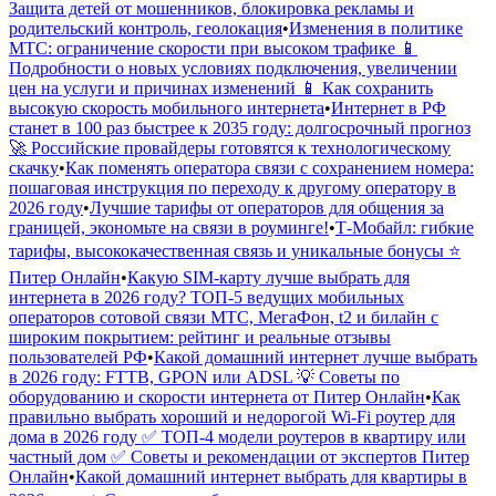
Защита детей от мошенников, блокировка рекламы и
родительский контроль, геолокация
•
Изменения в политике
МТС: ограничение скорости при высоком трафике 📱
Подробности о новых условиях подключения, увеличении
цен на услуги и причинах изменений 📱 Как сохранить
высокую скорость мобильного интернета
•
Интернет в РФ
станет в 100 раз быстрее к 2035 году: долгосрочный прогноз
🚀 Российские провайдеры готовятся к технологическому
скачку
•
Как поменять оператора связи с сохранением номера:
пошаговая инструкция по переходу к другому оператору в
2026 году
•
Лучшие тарифы от операторов для общения за
границей, экономьте на связи в роуминге!
•
Т-Мобайл: гибкие
тарифы, высококачественная связь и уникальные бонусы ⭐️
Питер Онлайн
•
Какую SIM-карту лучше выбрать для
интернета в 2026 году? ТОП-5 ведущих мобильных
операторов сотовой связи МТС, МегаФон, t2 и билайн с
широким покрытием: рейтинг и реальные отзывы
пользователей РФ
•
Какой домашний интернет лучше выбрать
в 2026 году: FTTB, GPON или ADSL 💡 Советы по
оборудованию и скорости интернета от Питер Онлайн
•
Как
правильно выбрать хороший и недорогой Wi-Fi роутер для
дома в 2026 году ✅ ТОП-4 модели роутеров в квартиру или
частный дом ✅ Советы и рекомендации от экспертов Питер
Онлайн
•
Какой домашний интернет выбрать для квартиры в