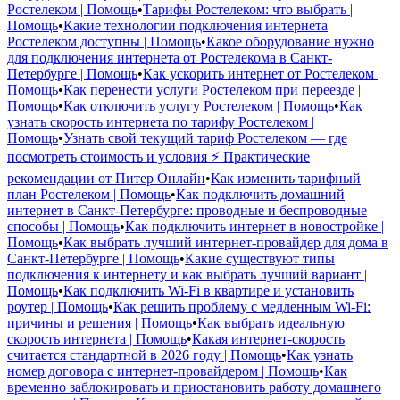
Ростелеком | Помощь
•
Тарифы Ростелеком: что выбрать |
Помощь
•
Какие технологии подключения интернета
Ростелеком доступны | Помощь
•
Какое оборудование нужно
для подключения интернета от Ростелекома в Санкт-
Петербурге | Помощь
•
Как ускорить интернет от Ростелеком |
Помощь
•
Как перенести услуги Ростелеком при переезде |
Помощь
•
Как отключить услугу Ростелеком | Помощь
•
Как
узнать скорость интернета по тарифу Ростелеком |
Помощь
•
Узнать свой текущий тариф Ростелеком — где
посмотреть стоимость и условия ⚡ Практические
рекомендации от Питер Онлайн
•
Как изменить тарифный
план Ростелеком | Помощь
•
Как подключить домашний
интернет в Санкт-Петербурге: проводные и беспроводные
способы | Помощь
•
Как подключить интернет в новостройке |
Помощь
•
Как выбрать лучший интернет-провайдер для дома в
Санкт-Петербурге | Помощь
•
Какие существуют типы
подключения к интернету и как выбрать лучший вариант |
Помощь
•
Как подключить Wi-Fi в квартире и установить
роутер | Помощь
•
Как решить проблему с медленным Wi-Fi:
причины и решения | Помощь
•
Как выбрать идеальную
скорость интернета | Помощь
•
Какая интернет-скорость
считается стандартной в 2026 году | Помощь
•
Как узнать
номер договора с интернет-провайдером | Помощь
•
Как
временно заблокировать и приостановить работу домашнего