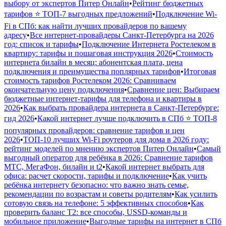
выбору от экспертов Питер Онлайн
•
Рейтинг бюджетных
тарифов ⭐ ТОП-7 выгодных предложений
•
Подключение Wi-
Fi в СПб: как найти лучших провайдеров по вашему
адресу
•
Все интернет-провайдеры Санкт-Петербурга на 2026
год: список и тарифы
•
Подключение Интернета Ростелеком в
квартиру: тарифы и пошаговая инструкция 2026
•
Стоимость
интернета билайн в месяц: абонентская плата, цена
подключения и преимущества поплярных тарифов
•
Итоговая
стоимость тарифов Ростелеком 2026: Сравниваем
окончательную цену подключения
•
Сравнение цен: Выбираем
бюджетные интернет-тарифы для телефона и квартиры в
2026
•
Как выбрать провайдера интернета в Санкт-Петербурге:
гид 2026
•
Какой интернет лучше подключить в СПб ⭐ ТОП-8
популярных провайдеров: сравнение тарифов и цен
2026
•
ТОП-10 лучших Wi-Fi роутеров для дома в 2026 году:
рейтинг моделей по мнению экспертов Питер Онлайн
•
Самый
выгодный оператор для ребёнка в 2026: Сравнение тарифов
МТС, МегаФон, билайн и t2
•
Какой интернет выбрать для
офиса: расчет скорости, тарифы и подключение
•
Как учить
ребёнка интернету безопасно: что важно знать семье,
рекомендации по возрастам и советы родителям
•
Как усилить
сотовую связь на телефоне: 5 эффективных способов
•
Как
проверить баланс Т2: все способы, USSD-команды и
мобильное приложение
•
Выгодные тарифы на интернет в СПб