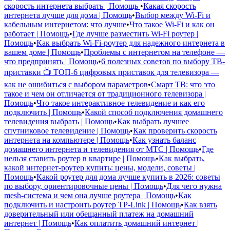
скорость интернета выбрать | Помощь
•
Какая скорость
интернета лучше для дома | Помощь
•
Выбор между Wi-Fi и
кабельным интернетом: что лучше
•
Что такое Wi-Fi и как он
работает | Помощь
•
Где лучше разместить Wi-Fi роутер |
Помощь
•
Как выбрать Wi-Fi-роутер для надежного интернета в
вашем доме | Помощь
•
Проблемы с интернетом на телефоне —
что предпринять | Помощь
•
6 полезных советов по выбору ТВ-
приставки 📺 ТОП-6 цифровых приставок для телевизора —
как не ошибиться с выбором параметров
•
Смарт ТВ: что это
такое и чем он отличается от традиционного телевизора |
Помощь
•
Что такое интерактивное телевидение и как его
подключить | Помощь
•
Какой способ подключения домашнего
телевидения выбрать | Помощь
•
Как выбрать лучшее
спутниковое телевидение | Помощь
•
Как проверить скорость
интернета на компьютере | Помощь
•
Как узнать баланс
домашнего интернета и телевидения от МТС | Помощь
•
Где
нельзя ставить роутер в квартире | Помощь
•
Как выбрать,
какой интернет-роутер купить: цены, модели, советы |
Помощь
•
Какой роутер для дома лучше купить в 2026: советы
по выбору, ориентировочные цены | Помощь
•
Для чего нужна
mesh-система и чем она лучше роутера | Помощь
•
Как
подключить и настроить роутер TP-Link | Помощь
•
Как взять
доверительный или обещанный платеж на домашний
интернет | Помощь
•
Как оплатить домашний интернет |