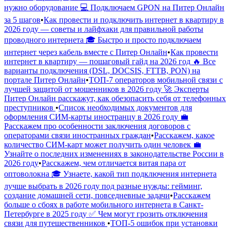
нужно оборудование 💻 Подключаем GPON на Питер Онлайн
за 5 шагов
•
Как провести и подключить интернет в квартиру в
2026 году — советы и лайфхаки для правильной работы
проводного интернета 🎓 Быстро и просто подключаем
интернет через кабель вместе с Питер Онлайн
•
Как провести
интернет в квартиру — пошаговый гайд на 2026 год 🔥 Все
варианты подключения (DSL, DOCSIS, FTTB, PON) на
портале Питер Онлайн
•
ТОП-7 операторов мобильной связи с
лучшей защитой от мошенников в 2026 году 🚀 Эксперты
Питер Онлайн расскажут, как обезопасить себя от телефонных
преступников
•
Список необходимых документов для
оформления СИМ-карты иностранцу в 2026 году 💼
Расскажем про особенности заключения договоров с
операторами связи иностранных граждан
•
Расскажем, какое
количество СИМ-карт может получить один человек 💼
Узнайте о последних изменениях в законодательстве России в
2026 году
•
Расскажем, чем отличается витая пара от
оптоволокна 🎓 Узнаете, какой тип подключения интернета
лучше выбрать в 2026 году под разные нужды: гейминг,
создание домашней сети, повседневные задачи
•
Расскажем
больше о сбоях в работе мобильного интернета в Санкт-
Петербурге в 2025 году ✅ Чем могут грозить отключения
связи для путешественников
•
ТОП-5 ошибок при установки