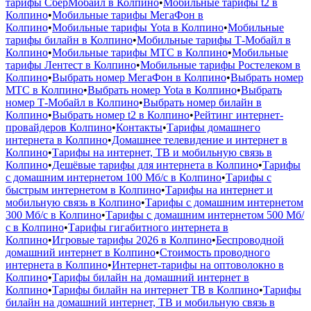
тарифы СберМобайл в Колпино
•
Мобильные тарифы t2 в
Колпино
•
Мобильные тарифы МегаФон в
Колпино
•
Мобильные тарифы Yota в Колпино
•
Мобильные
тарифы билайн в Колпино
•
Мобильные тарифы Т‑Мобайл в
Колпино
•
Мобильные тарифы МТС в Колпино
•
Мобильные
тарифы Лентест в Колпино
•
Мобильные тарифы Ростелеком в
Колпино
•
Выбрать номер МегаФон в Колпино
•
Выбрать номер
МТС в Колпино
•
Выбрать номер Yota в Колпино
•
Выбрать
номер Т‑Мобайл в Колпино
•
Выбрать номер билайн в
Колпино
•
Выбрать номер t2 в Колпино
•
Рейтинг интернет-
провайдеров Колпино
•
Контакты
•
Тарифы домашнего
интернета в Колпино
•
Домашнее телевидение и интернет в
Колпино
•
Тарифы на интернет, ТВ и мобильную связь в
Колпино
•
Дешёвые тарифы для интернета в Колпино
•
Тарифы
с домашним интернетом 100 Мб/с в Колпино
•
Тарифы с
быстрым интернетом в Колпино
•
Тарифы на интернет и
мобильную связь в Колпино
•
Тарифы с домашним интернетом
300 Мб/с в Колпино
•
Тарифы с домашним интернетом 500 Мб/
с в Колпино
•
Тарифы гигабитного интернета в
Колпино
•
Игровые тарифы 2026 в Колпино
•
Беспроводной
домашний интернет в Колпино
•
Стоимость проводного
интернета в Колпино
•
Интернет-тарифы на оптоволокно в
Колпино
•
Тарифы билайн на домашний интернет в
Колпино
•
Тарифы билайн на интернет ТВ в Колпино
•
Тарифы
билайн на домашний интернет, ТВ и мобильную связь в