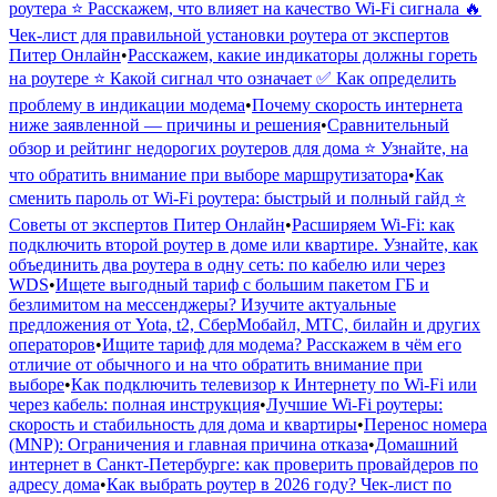
роутера ⭐ Расскажем, что влияет на качество Wi-Fi сигнала 🔥
Чек-лист для правильной установки роутера от экспертов
Питер Онлайн
•
Расскажем, какие индикаторы должны гореть
на роутере ⭐ Какой сигнал что означает ✅ Как определить
проблему в индикации модема
•
Почему скорость интернета
ниже заявленной — причины и решения
•
Сравнительный
обзор и рейтинг недорогих роутеров для дома ⭐ Узнайте, на
что обратить внимание при выборе маршрутизатора
•
Как
сменить пароль от Wi-Fi роутера: быстрый и полный гайд ⭐
Советы от экспертов Питер Онлайн
•
Расширяем Wi-Fi: как
подключить второй роутер в доме или квартире. Узнайте, как
объединить два роутера в одну сеть: по кабелю или через
WDS
•
Ищете выгодный тариф с большим пакетом ГБ и
безлимитом на мессенджеры? Изучите актуальные
предложения от Yota, t2, СберМобайл, МТС, билайн и других
операторов
•
Ищите тариф для модема? Расскажем в чём его
отличие от обычного и на что обратить внимание при
выборе
•
Как подключить телевизор к Интернету по Wi-Fi или
через кабель: полная инструкция
•
Лучшие Wi-Fi роутеры:
скорость и стабильность для дома и квартиры
•
Перенос номера
(MNP): Ограничения и главная причина отказа
•
Домашний
интернет в Санкт-Петербурге: как проверить провайдеров по
адресу дома
•
Как выбрать роутер в 2026 году? Чек-лист по