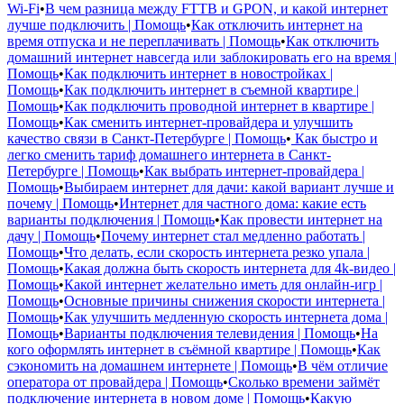
Wi-Fi
•
В чем разница между FTTB и GPON, и какой интернет
лучше подключить | Помощь
•
Как отключить интернет на
время отпуска и не переплачивать | Помощь
•
Как отключить
домашний интернет навсегда или заблокировать его на время |
Помощь
•
Как подключить интернет в новостройках |
Помощь
•
Как подключить интернет в съемной квартире |
Помощь
•
Как подключить проводной интернет в квартире |
Помощь
•
Как сменить интернет-провайдера и улучшить
качество связи в Санкт-Петербурге | Помощь
•
Как быстро и
легко сменить тариф домашнего интернета в Санкт-
Петербурге | Помощь
•
Как выбрать интернет-провайдера |
Помощь
•
Выбираем интернет для дачи: какой вариант лучше и
почему | Помощь
•
Интернет для частного дома: какие есть
варианты подключения | Помощь
•
Как провести интернет на
дачу | Помощь
•
Почему интернет стал медленно работать |
Помощь
•
Что делать, если скорость интернета резко упала |
Помощь
•
Какая должна быть скорость интернета для 4k-видео |
Помощь
•
Какой интернет желательно иметь для онлайн-игр |
Помощь
•
Основные причины снижения скорости интернета |
Помощь
•
Как улучшить медленную скорость интернета дома |
Помощь
•
Варианты подключения телевидения | Помощь
•
На
кого оформлять интернет в съёмной квартире | Помощь
•
Как
сэкономить на домашнем интернете | Помощь
•
В чём отличие
оператора от провайдера | Помощь
•
Сколько времени займёт
подключение интернета в новом доме | Помощь
•
Какую