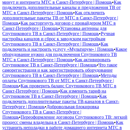
минут и интернета МТС в Санкт-Петербурге | Помощь
•
Как
подключить дополнительные каналы и предложения ТВ от
МТС в Санкт-Петербурге | Помощь
•
Как отключить
дополнительные пакеты ТВ от МТС в Санкт-Петербурге |
Помощь
•
Как расторгнуть договор с провайдером МТС в
Санкт-Петербурге | Помощь
•
Установка антенны для
Спутникового ТВ в Санкт-Петербурге | Помощь
•
Ручная
настройка каналов и сброс к заводским настройкам
Спутникового ТВ в Санкт-Петербурге | Помощь
•
Как
подключить и настроить услугу «Мультирум» | Помощь
•
Какое
оборудование нужно для подключения Спутникового ТВ
МТС в Санкт-Петербурге | Помощь
•
Как активировать
Спутниковое ТВ в Санкт-Петербурге | Помощь
•
Что такое
саморегистрация и как зарегистрировать оборудование
Спутникового ТВ в Санкт-Петербурге | Помощь
•
Методы
оплаты Спутникового ТВ от МТС в Санкт-Петербурге |
Помощь
•
Как проверить баланс Спутникового ТВ МТС в
Санкт-Петербурге | Помощь
•
Как изменить тариф на
Спутниковом ТВ в Санкт-Петербурге | Помощь
•
Как
подключить дополнительные пакеты ТВ-каналов в Санкт-
Петербурге | Помощь
•
Добровольная блокировка
Спутникового ТВ в Санкт-Петербурге |
Помощь
•
Переоформление договора Спутникового ТВ: легкий
процесс смены владельца в Санкт-Петербурге | Помощь
•
Как
устранить неполадки в работе домашнего интернета МТС в