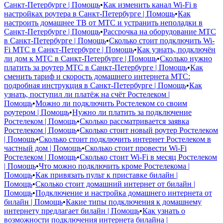
Санкт-Петербурге | Помощь
•
Как изменить канал Wi-Fi в
настройках роутера в Санкт-Петербурге | Помощь
•
Как
настроить домашнее ТВ от МТС и устранить неполадки в
Санкт-Петербурге | Помощь
•
Рассрочка на оборудование МТС
в Санкт-Петербурге | Помощь
•
Сколько стоит подключить Wi-
Fi МТС в Санкт-Петербурге | Помощь
•
Как узнать, подключён
ли дом к МТС в Санкт-Петербурге | Помощь
•
Сколько нужно
платить за роутер МТС в Санкт-Петербурге | Помощь
•
Как
сменить тариф и скорость домашнего интернета МТС:
подробная инструкция в Санкт-Петербурге | Помощь
•
Как
узнать, поступил ли платёж на счёт Ростелеком |
Помощь
•
Можно ли подключить Ростелеком со своим
роутером | Помощь
•
Нужно ли платить за подключение
Ростелеком | Помощь
•
Сколько рассматривается заявка
Ростелеком | Помощь
•
Сколько стоит новый роутер Ростелеком
| Помощь
•
Сколько стоит подключить интернет Ростелеком в
частный дом | Помощь
•
Сколько стоит провести Wi-Fi
Ростелеком | Помощь
•
Сколько стоит Wi-Fi в месяц Ростелеком
| Помощь
•
Что можно подключить кроме Ростелекома |
Помощь
•
Как привязать пульт к приставке билайн |
Помощь
•
Сколько стоит домашний интернет от билайн |
Помощь
•
Подключение и настройка домашнего интернета от
билайн | Помощь
•
Какие типы подключения к домашнему
интернету предлагает билайн | Помощь
•
Как узнать о
возможности подключения интернета билайна |