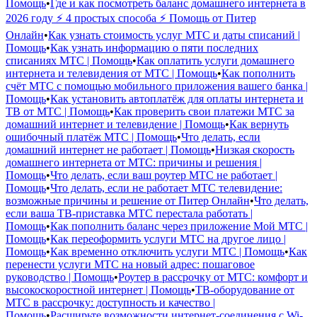
Помощь
•
Где и как посмотреть баланс домашнего интернета в
2026 году ⚡ 4 простых способа ⚡ Помощь от Питер
Онлайн
•
Как узнать стоимость услуг МТС и даты списаний |
Помощь
•
Как узнать информацию о пяти последних
списаниях МТС | Помощь
•
Как оплатить услуги домашнего
интернета и телевидения от МТС | Помощь
•
Как пополнить
счёт МТС с помощью мобильного приложения вашего банка |
Помощь
•
Как установить автоплатёж для оплаты интернета и
ТВ от МТС | Помощь
•
Как проверить свои платежи МТС за
домашний интернет и телевидение | Помощь
•
Как вернуть
ошибочный платёж МТС | Помощь
•
Что делать, если
домашний интернет не работает | Помощь
•
Низкая скорость
домашнего интернета от МТС: причины и решения |
Помощь
•
Что делать, если ваш роутер МТС не работает |
Помощь
•
Что делать, если не работает МТС телевидение:
возможные причины и решение от Питер Онлайн
•
Что делать,
если ваша ТВ-приставка МТС перестала работать |
Помощь
•
Как пополнить баланс через приложение Мой МТС |
Помощь
•
Как переоформить услуги МТС на другое лицо |
Помощь
•
Как временно отключить услуги МТС | Помощь
•
Как
перенести услуги МТС на новый адрес: пошаговое
руководство | Помощь
•
Роутер в рассрочку от МТС: комфорт и
высокоскоростной интернет | Помощь
•
ТВ-оборудование от
МТС в рассрочку: доступность и качество |
Помощь
•
Расширьте возможности интернет-соединения с Wi-