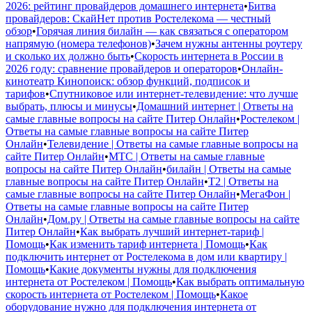
2026: рейтинг провайдеров домашнего интернета
•
Битва
провайдеров: СкайНет против Ростелекома — честный
обзор
•
Горячая линия билайн — как связаться с оператором
напрямую (номера телефонов)
•
Зачем нужны антенны роутеру
и сколько их должно быть
•
Скорость интернета в России в
2026 году: сравнение провайдеров и операторов
•
Онлайн-
кинотеатр Кинопоиск: обзор функций, подписок и
тарифов
•
Спутниковое или интернет-телевидение: что лучше
выбрать, плюсы и минусы
•
Домашний интернет | Ответы на
самые главные вопросы на сайте Питер Онлайн
•
Ростелеком |
Ответы на самые главные вопросы на сайте Питер
Онлайн
•
Телевидение | Ответы на самые главные вопросы на
сайте Питер Онлайн
•
МТС | Ответы на самые главные
вопросы на сайте Питер Онлайн
•
билайн | Ответы на самые
главные вопросы на сайте Питер Онлайн
•
Т2 | Ответы на
самые главные вопросы на сайте Питер Онлайн
•
МегаФон |
Ответы на самые главные вопросы на сайте Питер
Онлайн
•
Дом.ру | Ответы на самые главные вопросы на сайте
Питер Онлайн
•
Как выбрать лучший интернет-тариф |
Помощь
•
Как изменить тариф интернета | Помощь
•
Как
подключить интернет от Ростелекома в дом или квартиру |
Помощь
•
Какие документы нужны для подключения
интернета от Ростелеком | Помощь
•
Как выбрать оптимальную
скорость интернета от Ростелеком | Помощь
•
Какое
оборудование нужно для подключения интернета от