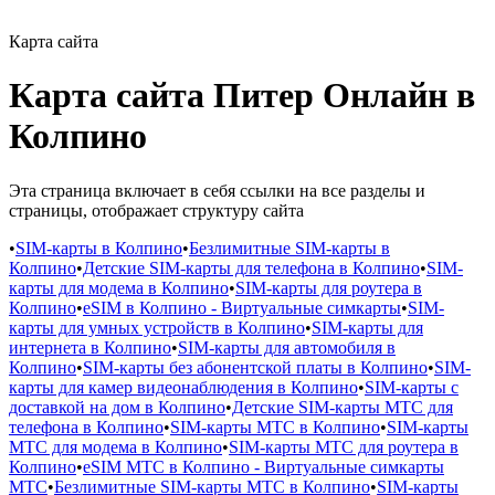
Карта сайта
Карта сайта Питер Онлайн в
Колпино
Эта страница включает в себя ссылки на все разделы и
страницы, отображает структуру сайта
•
SIM-карты в Колпино
•
Безлимитные SIM-карты в
Колпино
•
Детские SIM-карты для телефона в Колпино
•
SIM-
карты для модема в Колпино
•
SIM-карты для роутера в
Колпино
•
eSIM в Колпино - Виртуальные симкарты
•
SIM-
карты для умных устройств в Колпино
•
SIM-карты для
интернета в Колпино
•
SIM-карты для автомобиля в
Колпино
•
SIM-карты без абонентской платы в Колпино
•
SIM-
карты для камер видеонаблюдения в Колпино
•
SIM-карты с
доставкой на дом в Колпино
•
Детские SIM-карты МТС для
телефона в Колпино
•
SIM-карты МТС в Колпино
•
SIM-карты
МТС для модема в Колпино
•
SIM-карты МТС для роутера в
Колпино
•
eSIM МТС в Колпино - Виртуальные симкарты
МТС
•
Безлимитные SIM-карты МТС в Колпино
•
SIM-карты