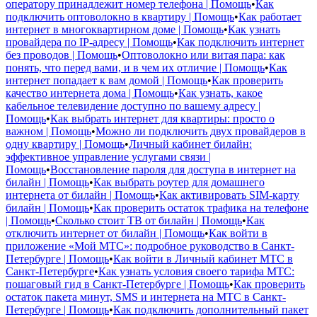
оператору принадлежит номер телефона | Помощь
•
Как
подключить оптоволокно в квартиру | Помощь
•
Как работает
интернет в многоквартирном доме | Помощь
•
Как узнать
провайдера по IP-адресу | Помощь
•
Как подключить интернет
без проводов | Помощь
•
Оптоволокно или витая пара: как
понять, что перед вами, и в чем их отличие | Помощь
•
Как
интернет попадает к вам домой | Помощь
•
Как проверить
качество интернета дома | Помощь
•
Как узнать, какое
кабельное телевидение доступно по вашему адресу |
Помощь
•
Как выбрать интернет для квартиры: просто о
важном | Помощь
•
Можно ли подключить двух провайдеров в
одну квартиру | Помощь
•
Личный кабинет билайн:
эффективное управление услугами связи |
Помощь
•
Восстановление пароля для доступа в интернет на
билайн | Помощь
•
Как выбрать роутер для домашнего
интернета от билайн | Помощь
•
Как активировать SIM-карту
билайн | Помощь
•
Как проверить остаток трафика на телефоне
| Помощь
•
Сколько стоит ТВ от билайн | Помощь
•
Как
отключить интернет от билайн | Помощь
•
Как войти в
приложение «Мой МТС»: подробное руководство в Санкт-
Петербурге | Помощь
•
Как войти в Личный кабинет МТС в
Санкт-Петербурге
•
Как узнать условия своего тарифа МТС:
пошаговый гид в Санкт-Петербурге | Помощь
•
Как проверить
остаток пакета минут, SMS и интернета на МТС в Санкт-
Петербурге | Помощь
•
Как подключить дополнительный пакет