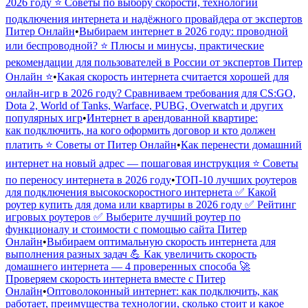
2026 году ⭐ Советы по выбору скорости, технологии
подключения интернета и надёжного провайдера от экспертов
Питер Онлайн
•
Выбираем интернет в 2026 году: проводной
или беспроводной? ⭐ Плюсы и минусы, практические
рекомендации для пользователей в России от экспертов Питер
Онлайн ⭐
•
Какая скорость интернета считается хорошей для
онлайн-игр в 2026 году? Сравниваем требования для CS:GO,
Dota 2, World of Tanks, Warface, PUBG, Overwatch и других
популярных игр
•
Интернет в арендованной квартире:
как подключить, на кого оформить договор и кто должен
платить ⭐ Советы от Питер Онлайн
•
Как перенести домашний
интернет на новый адрес — пошаговая инструкция ⭐ Советы
по переносу интернета в 2026 году
•
ТОП-10 лучших роутеров
для подключения высокоскоростного интернета ✅ Какой
роутер купить для дома или квартиры в 2026 году ✅ Рейтинг
игровых роутеров ✅ Выберите лучший роутер по
функционалу и стоимости с помощью сайта Питер
Онлайн
•
Выбираем оптимальную скорость интернета для
выполнения разных задач 💪 Как увеличить скорость
домашнего интернета — 4 проверенных способа 🚀
Проверяем скорость интернета вместе с Питер
Онлайн
•
Оптоволоконный интернет: как подключить, как
работает, преимущества технологии, сколько стоит и какое