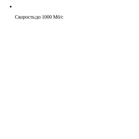
Скорость
:
до
1000
Мб/c