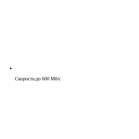
Скорость
:
до
600
Мб/c