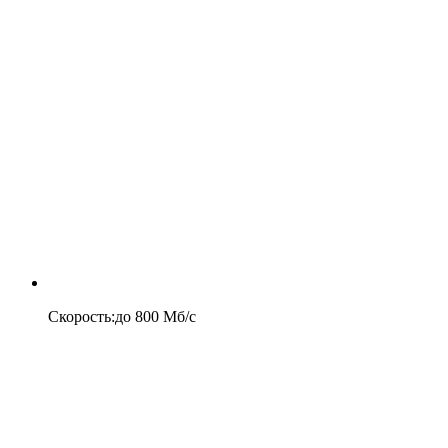
Скорость
:
до
800
Мб/c