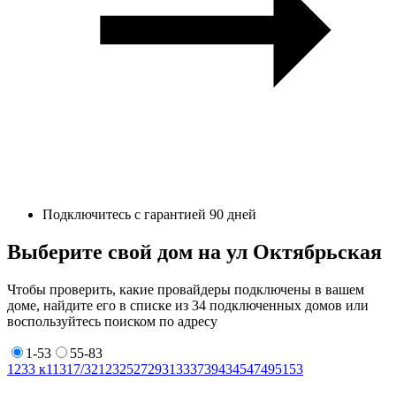
Подключитесь с гарантией 90 дней
Выберите свой дом на ул Октябрьская
Чтобы проверить, какие провайдеры подключены в вашем
доме, найдите его в списке из 34 подключенных домов или
воспользуйтесь поиском по адресу
1-53
55-83
1
2
3
3 к1
13
17/3
21
23
25
27
29
31
33
37
39
43
45
47
49
51
53