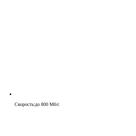
Скорость
:
до
800
Мб/c