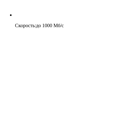
Скорость
:
до
1000
Мб/c