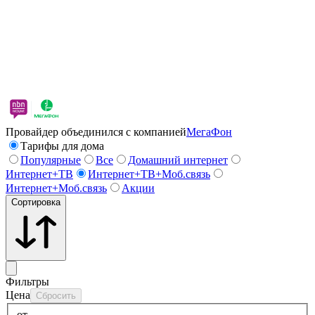
Провайдер объединился с компанией
МегаФон
Тарифы для дома
Популярные
Все
Домашний интернет
Интернет+ТВ
Интернет+ТВ+Моб.связь
Интернет+Моб.связь
Акции
Сортировка
Фильтры
Цена
Сбросить
от