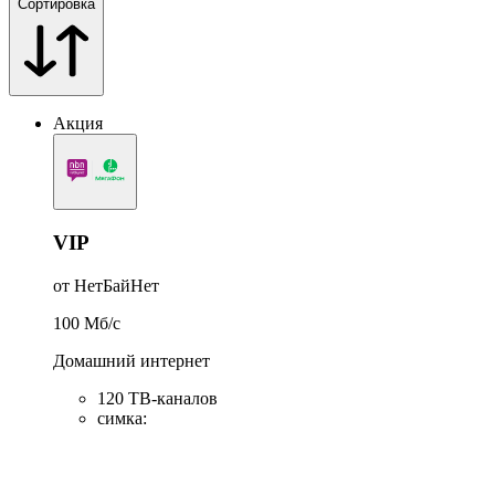
Сортировка
Акция
VIP
от НетБайНет
100
Мб/c
Домашний интернет
120 ТВ-каналов
симка
: