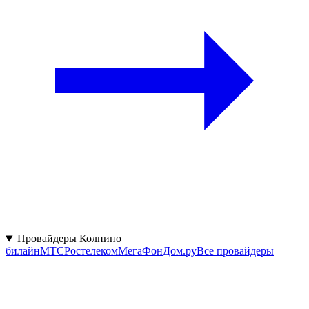
Провайдеры Колпино
билайн
МТС
Ростелеком
МегаФон
Дом.ру
Все провайдеры