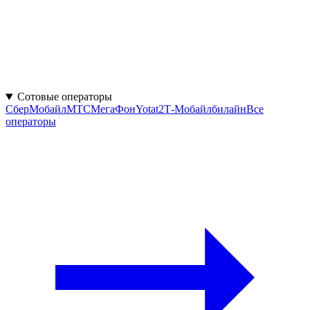
Сотовые операторы
СберМобайл
МТС
МегаФон
Yota
t2
Т‑Мобайл
билайн
Все
операторы