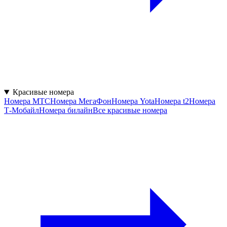
Красивые номера
Номера МТС
Номера МегаФон
Номера Yota
Номера t2
Номера
Т‑Мобайл
Номера билайн
Все красивые номера