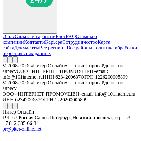
О нас
Оплата и гарантии
Блог
FAQ
Отзывы о
компании
Контакты
Карьера
Сотрудничество
Карта
сайта
Документы
Все регионы
Все районы
Политика обработки
персональных данных
© 2008-2026 «Питер Онлайн» — поиск провайдеров по
адресу
ООО «ИНТЕРНЕТ ПРОМОУШЕН»
email:
info@101internet.ru
ИНН 6234200687
ОГРН 1226200005899
© 2008-2026 «Питер Онлайн» — поиск провайдеров по
адресу
ООО «ИНТЕРНЕТ ПРОМОУШЕН»
email: info@101internet.ru
ИНН 6234200687
ОГРН 1226200005899
Питер Онлайн
191167
,
Россия
,
Санкт-Петербург
,
Невский проспект, стр.153
+7 812 385-66-34
pr@piter-online.net