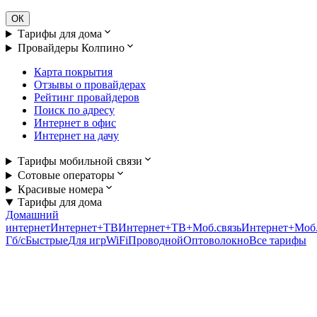
ОК
Тарифы для дома
Провайдеры Колпино
Карта покрытия
Отзывы о провайдерах
Рейтинг провайдеров
Поиск по адресу
Интернет в офис
Интернет на дачу
Тарифы мобильной связи
Сотовые операторы
Красивые номера
Тарифы для дома
Домашний
интернет
Интернет+ТВ
Интернет+ТВ+Моб.связь
Интернет+Моб.
Гб/c
Быстрые
Для игр
WiFi
Проводной
Оптоволокно
Все тарифы