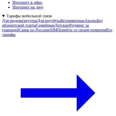
Интернет в офис
Интернет на дачу
Тарифы мобильной связи
Для модема/роутера
Для ноутбука
Безлимитные
Акции
Без
абонентской платы
Семейные
Детские
Роуминг за
границей
Связь по России
eSIM
Перейти со своим номером
Все
тарифы