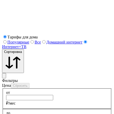
Тарифы для дома
Популярные
Все
Домашний интернет
Интернет+ТВ
Сортировка
Фильтры
Цена
Сбросить
от
₽/мес
до