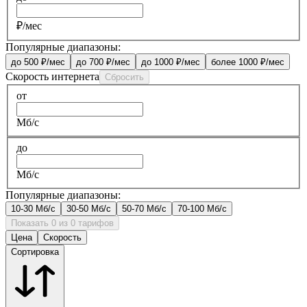
₽/мес
Популярные диапазоны:
до 500 ₽/мес
до 700 ₽/мес
до 1000 ₽/мес
более 1000 ₽/мес
Скорость интернета
Сбросить
от
Мб/с
до
Мб/с
Популярные диапазоны:
10-30 Мб/с
30-50 Мб/с
50-70 Мб/с
70-100 Мб/с
Показать 0 из 0 тарифов
Цена
Скорость
Сортировка