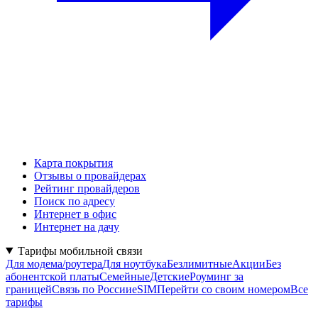
Карта покрытия
Отзывы о провайдерах
Рейтинг провайдеров
Поиск по адресу
Интернет в офис
Интернет на дачу
Тарифы мобильной связи
Для модема/роутера
Для ноутбука
Безлимитные
Акции
Без
абонентской платы
Семейные
Детские
Роуминг за
границей
Связь по России
eSIM
Перейти со своим номером
Все
тарифы