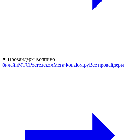
Провайдеры Колпино
билайн
МТС
Ростелеком
МегаФон
Дом.ру
Все провайдеры