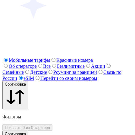
Мобильные тарифы
Красивые номера
Об операторе
Все
Безлимитные
Акции
Семейные
Детские
Роуминг за границей
Связь по
России
eSIM
Перейти со своим номером
Сортировка
Фильтры
Показать 0 из 0 тарифов
Сортировка