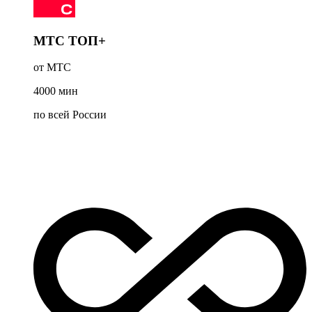
МТС ТОП+
от МТС
4000
мин
по всей России