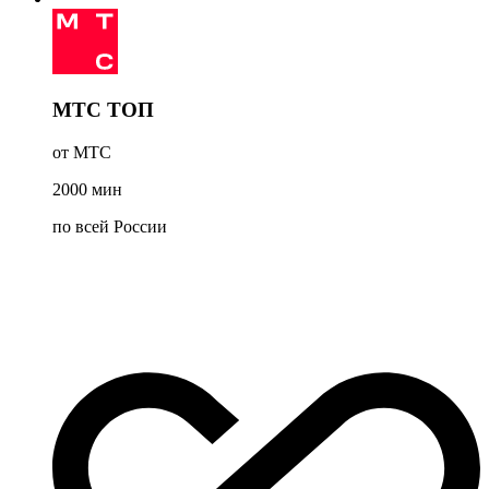
МТС ТОП
от МТС
2000
мин
по всей России