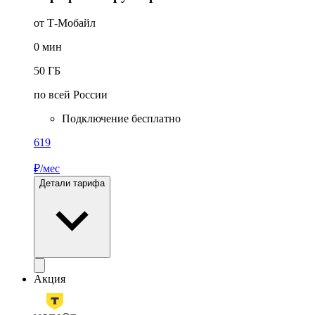
от Т‑Мобайл
0
мин
50
ГБ
по всей России
Подключение бесплатно
619
₽/мес
Детали тарифа
Акция