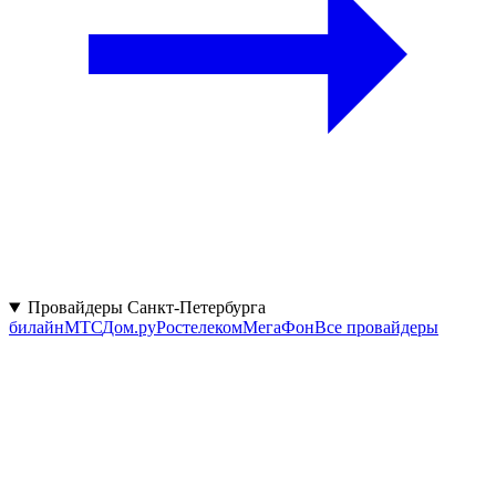
Провайдеры Санкт-Петербурга
билайн
МТС
Дом.ру
Ростелеком
МегаФон
Все провайдеры