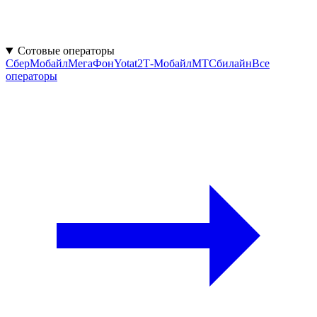
Сотовые операторы
СберМобайл
МегаФон
Yota
t2
Т‑Мобайл
МТС
билайн
Все
операторы