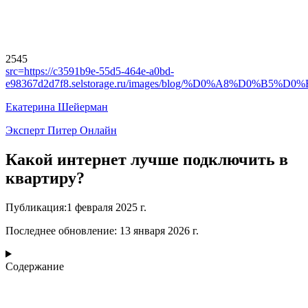
2545
src=
https://c3591b9e-55d5-464e-a0bd-
e98367d2d7f8.selstorage.ru/images/blog/%D0%A8
Екатерина Шейерман
Эксперт Питер Онлайн
Какой интернет лучше подключить в
квартиру?
Публикация
:
1 февраля 2025 г.
Последнее обновление
:
13 января 2026 г.
Содержание