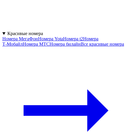
Красивые номера
Номера МегаФон
Номера Yota
Номера t2
Номера
Т‑Мобайл
Номера МТС
Номера билайн
Все красивые номера