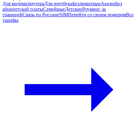
Для модема/роутера
Для ноутбука
Безлимитные
Акции
Без
абонентской платы
Семейные
Детские
Роуминг за
границей
Связь по России
eSIM
Перейти со своим номером
Все
тарифы