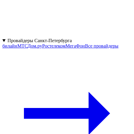
Провайдеры Санкт-Петербурга
билайн
МТС
Дом.ру
Ростелеком
МегаФон
Все провайдеры