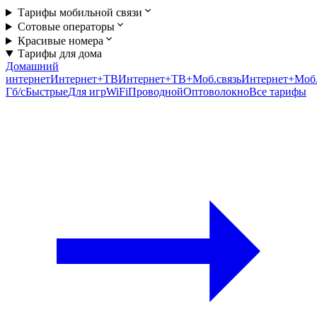
Тарифы мобильной связи
Сотовые операторы
Красивые номера
Тарифы для дома
Домашний
интернет
Интернет+ТВ
Интернет+ТВ+Моб.связь
Интернет+Моб.
Гб/c
Быстрые
Для игр
WiFi
Проводной
Оптоволокно
Все тарифы