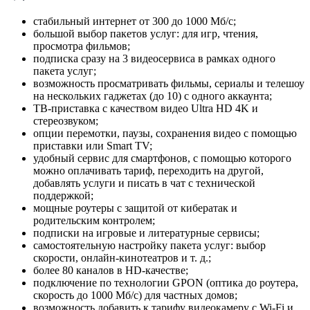
стабильный интернет от 300 до 1000 Мб/с;
большой выбор пакетов услуг: для игр, чтения,
просмотра фильмов;
подписка сразу на 3 видеосервиса в рамках одного
пакета услуг;
возможность просматривать фильмы, сериалы и телешоу
на нескольких гаджетах (до 10) с одного аккаунта;
ТВ-приставка с качеством видео Ultra HD 4K и
стереозвуком;
опции перемотки, паузы, сохранения видео с помощью
приставки или Smart TV;
удобный сервис для смартфонов, с помощью которого
можно оплачивать тариф, переходить на другой,
добавлять услуги и писать в чат с технической
поддержкой;
мощные роутеры с защитой от кибератак и
родительским контролем;
подписки на игровые и литературные сервисы;
самостоятельную настройку пакета услуг: выбор
скорости, онлайн-кинотеатров и т. д.;
более 80 каналов в HD-качестве;
подключение по технологии GPON (оптика до роутера,
скорость до 1000 Мб/с) для частных домов;
возможность добавить к тарифу видеокамеру с Wi-Fi и