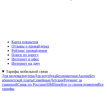
Карта покрытия
Отзывы о провайдерах
Рейтинг провайдеров
Поиск по адресу
Интернет в офис
Интернет на дачу
Тарифы мобильной связи
Для модема/роутера
Для ноутбука
Безлимитные
Акции
Без
абонентской платы
Семейные
Детские
Роуминг за
границей
Связь по России
eSIM
Перейти со своим номером
Все
тарифы