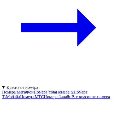
Красивые номера
Номера МегаФон
Номера Yota
Номера t2
Номера
Т‑Мобайл
Номера МТС
Номера билайн
Все красивые номера