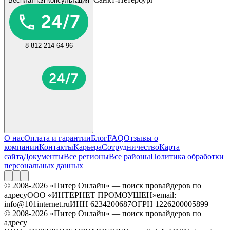
Бесплатная консультация
8 812 214 64 96
О нас
Оплата и гарантии
Блог
FAQ
Отзывы о
компании
Контакты
Карьера
Сотрудничество
Карта
сайта
Документы
Все регионы
Все районы
Политика обработки
персональных данных
© 2008-2026 «Питер Онлайн» — поиск провайдеров по
адресу
ООО «ИНТЕРНЕТ ПРОМОУШЕН»
email:
info@101internet.ru
ИНН 6234200687
ОГРН 1226200005899
© 2008-2026 «Питер Онлайн» — поиск провайдеров по
адресу