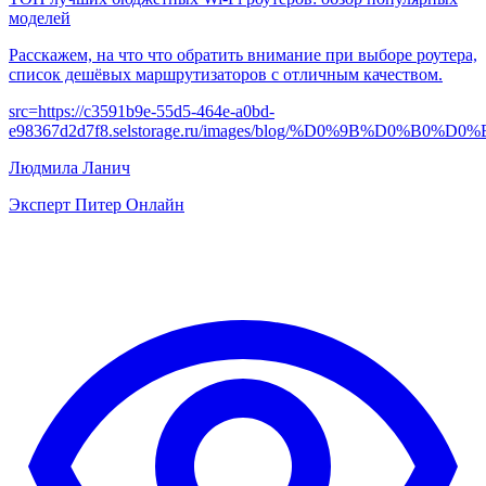
моделей
Расскажем, на что что обратить внимание при выборе роутера,
список дешёвых маршрутизаторов с отличным качеством.
src=
https://c3591b9e-55d5-464e-a0bd-
e98367d2d7f8.selstorage.ru/images/blog/%D0%9B%D
Людмила Ланич
Эксперт Питер Онлайн