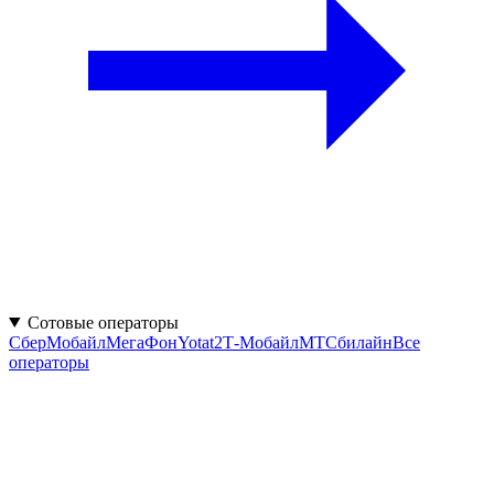
Сотовые операторы
СберМобайл
МегаФон
Yota
t2
Т‑Мобайл
МТС
билайн
Все
операторы