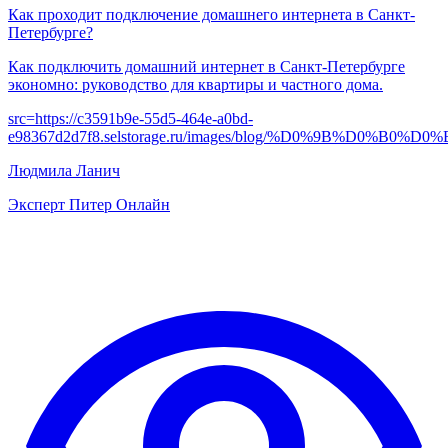
Как проходит подключение домашнего интернета в Санкт-
Петербурге?
Как подключить домашний интернет в Санкт‑Петербурге
экономно: руководство для квартиры и частного дома.
src=
https://c3591b9e-55d5-464e-a0bd-
e98367d2d7f8.selstorage.ru/images/blog/%D0%9B%D
Людмила Ланич
Эксперт Питер Онлайн