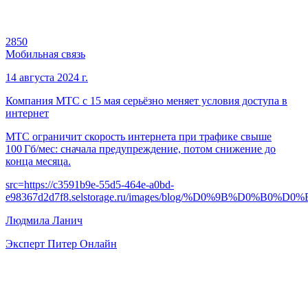
2850
Мобильная связь
14 августа 2024 г.
Компания МТС с 15 мая серьёзно меняет условия доступа в
интернет
МТС ограничит скорость интернета при трафике свыше
100 Гб/мес: сначала предупреждение, потом снижение до
конца месяца.
src=
https://c3591b9e-55d5-464e-a0bd-
e98367d2d7f8.selstorage.ru/images/blog/%D0%9B%D
Людмила Ланич
Эксперт Питер Онлайн