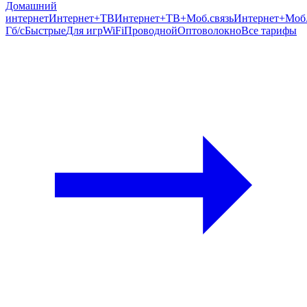
Домашний
интернет
Интернет+ТВ
Интернет+ТВ+Моб.связь
Интернет+Моб.
Гб/c
Быстрые
Для игр
WiFi
Проводной
Оптоволокно
Все тарифы