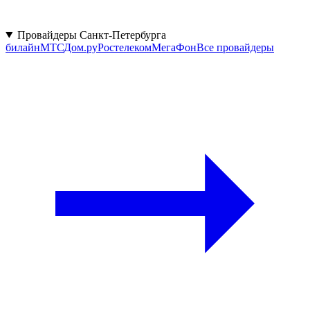
Провайдеры Санкт-Петербурга
билайн
МТС
Дом.ру
Ростелеком
МегаФон
Все провайдеры