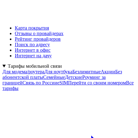
Карта покрытия
Отзывы о провайдерах
Рейтинг провайдеров
Поиск по адресу
Интернет в офис
Интернет на дачу
Тарифы мобильной связи
Для модема/роутера
Для ноутбука
Безлимитные
Акции
Без
абонентской платы
Семейные
Детские
Роуминг за
границей
Связь по России
eSIM
Перейти со своим номером
Все
тарифы