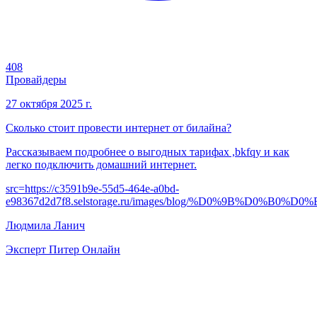
408
Провайдеры
27 октября 2025 г.
Сколько стоит провести интернет от билайна?
Рассказываем подробнее о выгодных тарифах ,bkfqy и как
легко подключить домашний интернет.
src=
https://c3591b9e-55d5-464e-a0bd-
e98367d2d7f8.selstorage.ru/images/blog/%D0%9B%D
Людмила Ланич
Эксперт Питер Онлайн