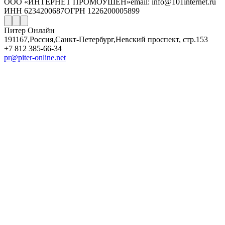
ООО «ИНТЕРНЕТ ПРОМОУШЕН»
email: info@101internet.ru
ИНН 6234200687
ОГРН 1226200005899
Питер Онлайн
191167
,
Россия
,
Санкт-Петербург
,
Невский проспект, стр.153
+7 812 385-66-34
pr@piter-online.net