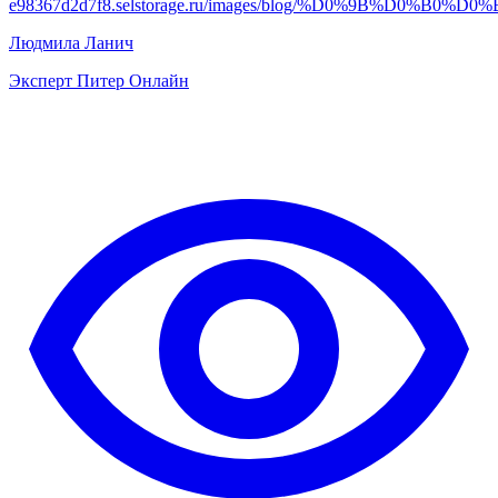
e98367d2d7f8.selstorage.ru/images/blog/%D0%9B%D
Людмила Ланич
Эксперт Питер Онлайн