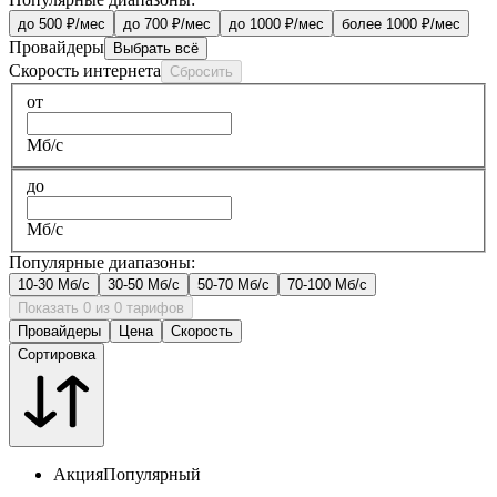
до 500 ₽/мес
до 700 ₽/мес
до 1000 ₽/мес
более 1000 ₽/мес
Провайдеры
Выбрать всё
Скорость интернета
Сбросить
от
Мб/с
до
Мб/с
Популярные диапазоны:
10-30 Мб/с
30-50 Мб/с
50-70 Мб/с
70-100 Мб/с
Показать 0 из 0 тарифов
Провайдеры
Цена
Скорость
Сортировка
Акция
Популярный