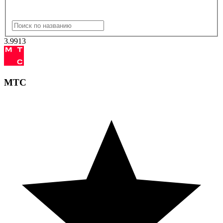
3.99
13
МТС