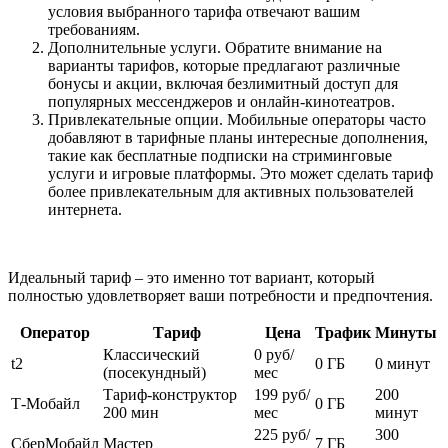
условия выбранного тарифа отвечают вашим
требованиям.
Дополнительные услуги. Обратите внимание на
варианты тарифов, которые предлагают различные
бонусы и акции, включая безлимитный доступ для
популярных мессенджеров и онлайн-кинотеатров.
Привлекательные опции. Мобильные операторы часто
добавляют в тарифные планы интересные дополнения,
такие как бесплатные подписки на стриминговые
услуги и игровые платформы. Это может сделать тариф
более привлекательным для активных пользователей
интернета.
Идеальный тариф – это именно тот вариант, который
полностью удовлетворяет ваши потребности и предпочтения.
Оператор
Тариф
Цена
Трафик
Минуты
Классический
0 руб/
t2
0 ГБ
0 минут
(посекундный)
мес
Тариф-конструктор
199 руб/
200
Т‑Мобайл
0 ГБ
200 мин
мес
минут
225 руб/
300
СберМобайл
Мастер
7 ГБ