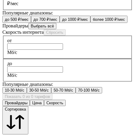
₽/мес
Популярные диапазоны:
до 500 ₽/мес
до 700 ₽/мес
до 1000 ₽/мес
более 1000 ₽/мес
Провайдеры
Выбрать всё
Скорость интернета
Сбросить
от
Мб/с
до
Мб/с
Популярные диапазоны:
10-30 Мб/с
30-50 Мб/с
50-70 Мб/с
70-100 Мб/с
Показать 0 из 0 тарифов
Провайдеры
Цена
Скорость
Сортировка