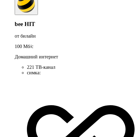
bee HIT
от билайн
100
Мб/c
Домашний интернет
221 ТB-канал
симка
: