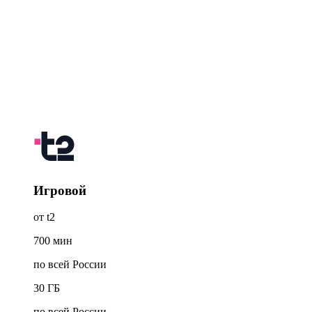
Игровой
от t2
700
мин
по всей России
30
ГБ
по всей России