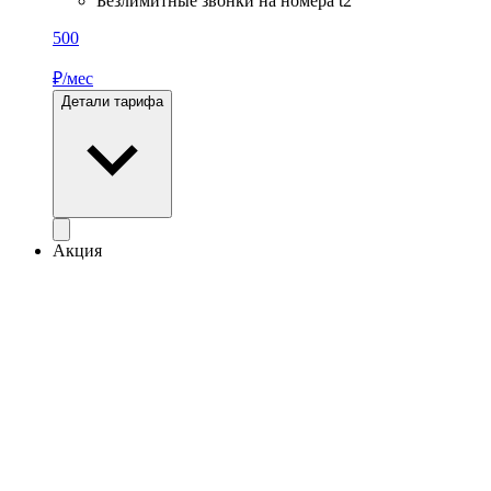
Безлимитные звонки на номера t2
500
₽/мес
Детали тарифа
Акция