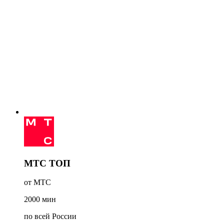
МТС ТОП
от МТС
2000
мин
по всей России