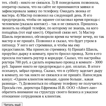
тех. сбой) - никто не связался. 3) В понедельник позвонила,
оператор сказала, что на сайте не принимаются заявки и
зафиксировала заявку по телефону. Ожидать звонка от
мастера. 4) Мастер позвонил на следующий день. Я его
предупредила, чтобы он заранее согласовал время прихода с
человеком (указала контакт) – так и не связался. Пришлось
звонить на общий телефон, по которому не знаешь, на кого
попадёшь (тот ещё квест). Обратной связи нет. 5) Мастер
Шаиль перезвонил, обговорили время на четверг вечер, но так
мастер и не пришёл. Позвонил и сказал, что будет утром в
пятницу. У него нет стремянки, и чтобы мы ему
предоставили. Мы принесли стремянку. 6) Пришёл Шаиль,
прорубил дырку в комнату, просто бросил провод. Хотя я его
просила поставить роутер в коридоре. Сказал, что настройка
роутера 700 руб, а сделать нормально провод в комнате - 3000
руб. Заранее никто не предупреждал о доп. оплатах. В итоге
психанул, забрал провод. Сказал, что в субботу заделает дыру
в комнату, но так никто не связался и не пришёл. Напоследок
кинул: «Одним клиентом меньше, одним больше.. какая
разница». 7) Дозвониться по общему телефону не получается.
Просьба ген. директора Ефремова И.В. ООО «Айнет-лан»
обратить внимание на структуру своего бизнеса и ужасное
отношение сотрудников к клиентам.
Читать ещё