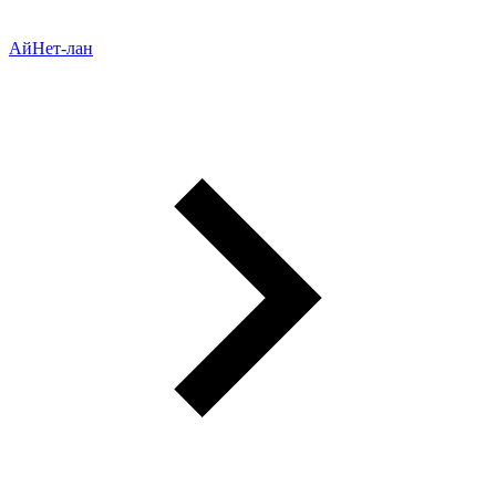
АйНет-лан