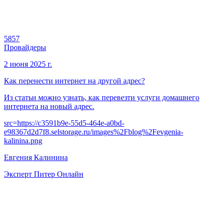
5857
Провайдеры
2 июня 2025 г.
Как перенести интернет на другой адрес?
Из статьи можно узнать, как перевезти услуги домашнего
интернета на новый адрес.
src=
https://c3591b9e-55d5-464e-a0bd-
e98367d2d7f8.selstorage.ru/images%2Fblog%2Fevgenia-
kalinina.png
Евгения Калинина
Эксперт Питер Онлайн