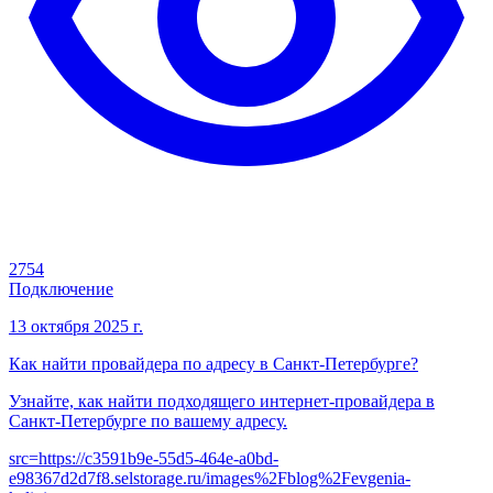
2754
Подключение
13 октября 2025 г.
Как найти провайдера по адресу в Санкт-Петербурге?
Узнайте, как найти подходящего интернет-провайдера в
Санкт-Петербурге по вашему адресу.
src=
https://c3591b9e-55d5-464e-a0bd-
e98367d2d7f8.selstorage.ru/images%2Fblog%2Fevgenia-