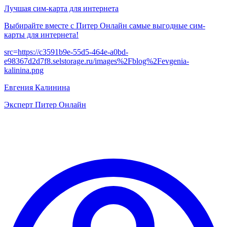
Лучшая сим-карта для интернета
Выбирайте вместе с Питер Онлайн самые выгодные сим-
карты для интернета!
src=
https://c3591b9e-55d5-464e-a0bd-
e98367d2d7f8.selstorage.ru/images%2Fblog%2Fevgenia-
kalinina.png
Евгения Калинина
Эксперт Питер Онлайн