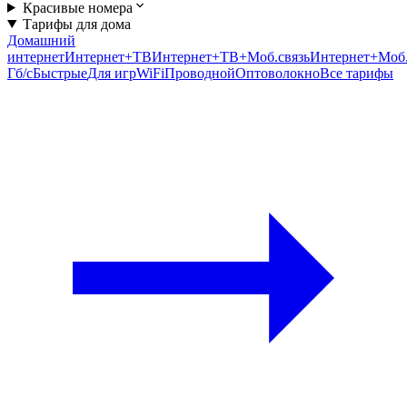
Красивые номера
Тарифы для дома
Домашний
интернет
Интернет+ТВ
Интернет+ТВ+Моб.связь
Интернет+Моб.
Гб/c
Быстрые
Для игр
WiFi
Проводной
Оптоволокно
Все тарифы