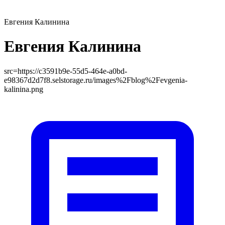
Евгения Калинина
Евгения Калинина
src=
https://c3591b9e-55d5-464e-a0bd-
e98367d2d7f8.selstorage.ru/images%2Fblog%2Fevgenia-
kalinina.png