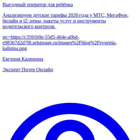
Выгодный оператор для ребёнка
Анализируем детские тарифы 2026 года у МТС, МегаФон,
билайн и t2: цены, пакеты услуг и инструменты
родительского контроля.
src=
https://c3591b9e-55d5-464e-a0bd-
e98367d2d7f8.selstorage.ru/images%2Fblog%2Fevgenia-
kalinina.png
Евгения Калинина
Эксперт Питер Онлайн