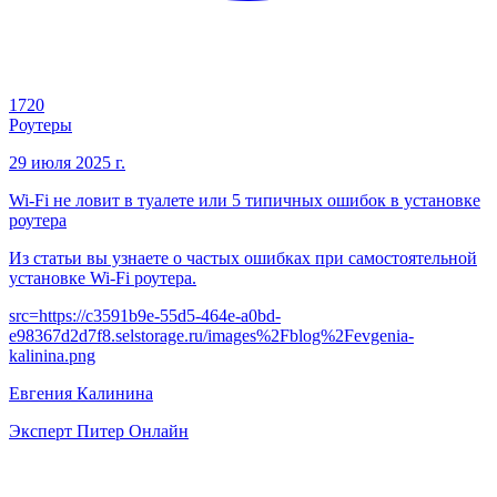
1720
Роутеры
29 июля 2025 г.
Wi-Fi не ловит в туалете или 5 типичных ошибок в установке
роутера
Из статьи вы узнаете о частых ошибках при самостоятельной
установке Wi-Fi роутера.
src=
https://c3591b9e-55d5-464e-a0bd-
e98367d2d7f8.selstorage.ru/images%2Fblog%2Fevgenia-
kalinina.png
Евгения Калинина
Эксперт Питер Онлайн