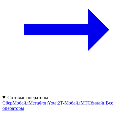
Сотовые операторы
СберМобайл
МегаФон
Yota
t2
Т‑Мобайл
МТС
билайн
Все
операторы