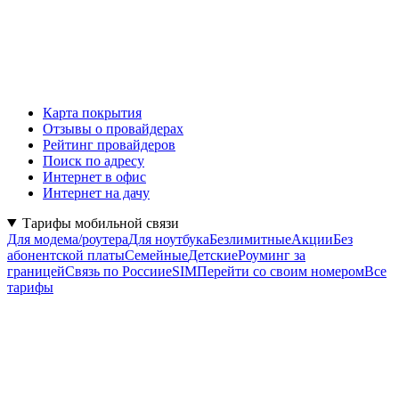
Карта покрытия
Отзывы о провайдерах
Рейтинг провайдеров
Поиск по адресу
Интернет в офис
Интернет на дачу
Тарифы мобильной связи
Для модема/роутера
Для ноутбука
Безлимитные
Акции
Без
абонентской платы
Семейные
Детские
Роуминг за
границей
Связь по России
eSIM
Перейти со своим номером
Все
тарифы