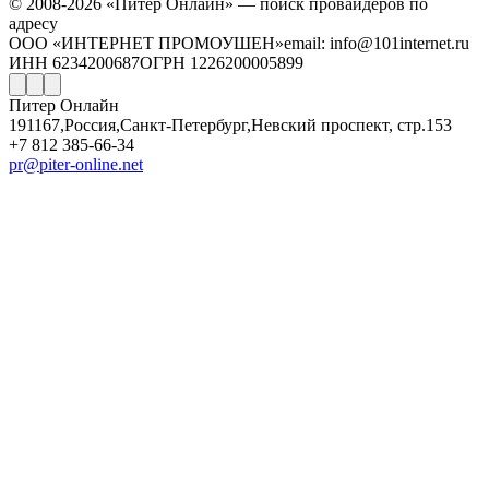
© 2008-2026 «Питер Онлайн» — поиск провайдеров по
адресу
ООО «ИНТЕРНЕТ ПРОМОУШЕН»
email: info@101internet.ru
ИНН 6234200687
ОГРН 1226200005899
Питер Онлайн
191167
,
Россия
,
Санкт-Петербург
,
Невский проспект, стр.153
+7 812 385-66-34
pr@piter-online.net