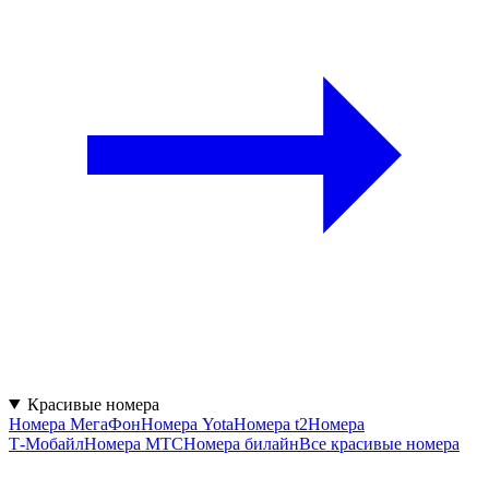
Красивые номера
Номера МегаФон
Номера Yota
Номера t2
Номера
Т‑Мобайл
Номера МТС
Номера билайн
Все красивые номера