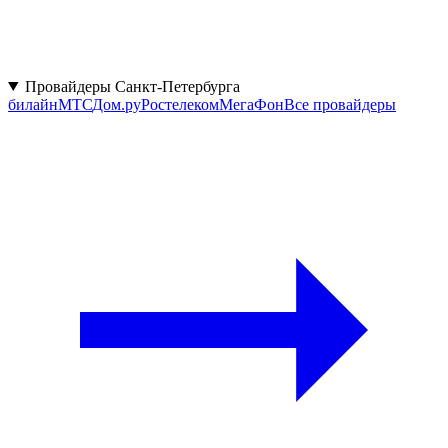
Провайдеры Санкт-Петербурга
билайн
МТС
Дом.ру
Ростелеком
МегаФон
Все провайдеры