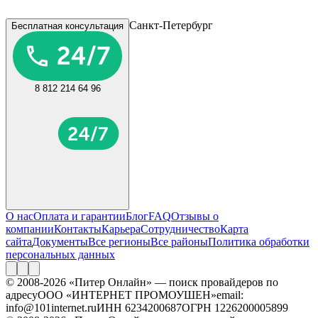
Санкт-Петербург
Бесплатная консультация
8 812 214 64 96
О нас
Оплата и гарантии
Блог
FAQ
Отзывы о
компании
Контакты
Карьера
Сотрудничество
Карта
сайта
Документы
Все регионы
Все районы
Политика обработки
персональных данных
© 2008-2026 «Питер Онлайн» — поиск провайдеров по
адресу
ООО «ИНТЕРНЕТ ПРОМОУШЕН»
email:
info@101internet.ru
ИНН 6234200687
ОГРН 1226200005899