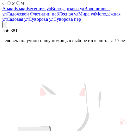
С
У
Ч
А мкр
В мкр
Весенняя ул
Володарского ул
Ворошилова
ул
Ладожской Флотилии наб
Лесная ул
Мира ул
Молодежная
ул
Садовая ул
Суворова ул
Суворова пер
556 381
человек получили нашу помощь в выборе интернета за 17 лет