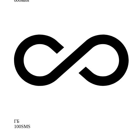
600
мин
ГБ
100
SMS