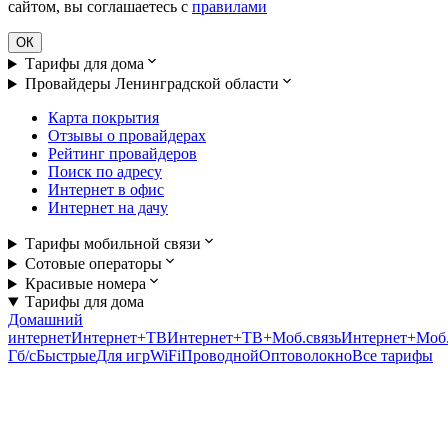
сайтом, вы соглашаетесь с
правилами
ОК
Тарифы для дома
Провайдеры Ленинградской области
Карта покрытия
Отзывы о провайдерах
Рейтинг провайдеров
Поиск по адресу
Интернет в офис
Интернет на дачу
Тарифы мобильной связи
Сотовые операторы
Красивые номера
Тарифы для дома
Домашний
интернет
Интернет+ТВ
Интернет+ТВ+Моб.связь
Интернет+Моб.
Гб/c
Быстрые
Для игр
WiFi
Проводной
Оптоволокно
Все тарифы