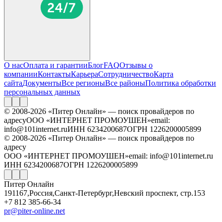
О нас
Оплата и гарантии
Блог
FAQ
Отзывы о
компании
Контакты
Карьера
Сотрудничество
Карта
сайта
Документы
Все регионы
Все районы
Политика обработки
персональных данных
© 2008-2026 «Питер Онлайн» — поиск провайдеров по
адресу
ООО «ИНТЕРНЕТ ПРОМОУШЕН»
email:
info@101internet.ru
ИНН 6234200687
ОГРН 1226200005899
© 2008-2026 «Питер Онлайн» — поиск провайдеров по
адресу
ООО «ИНТЕРНЕТ ПРОМОУШЕН»
email: info@101internet.ru
ИНН 6234200687
ОГРН 1226200005899
Питер Онлайн
191167
,
Россия
,
Санкт-Петербург
,
Невский проспект, стр.153
+7 812 385-66-34
pr@piter-online.net