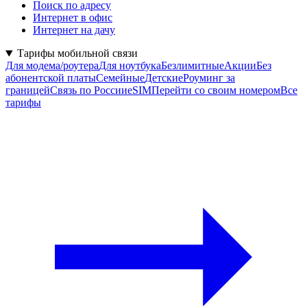
Поиск по адресу
Интернет в офис
Интернет на дачу
Тарифы мобильной связи
Для модема/роутера
Для ноутбука
Безлимитные
Акции
Без
абонентской платы
Семейные
Детские
Роуминг за
границей
Связь по России
eSIM
Перейти со своим номером
Все
тарифы