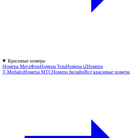
Красивые номера
Номера МегаФон
Номера Yota
Номера t2
Номера
Т‑Мобайл
Номера МТС
Номера билайн
Все красивые номера