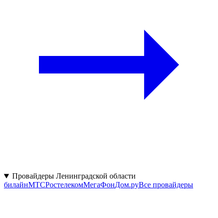
Провайдеры Ленинградской области
билайн
МТС
Ростелеком
МегаФон
Дом.ру
Все провайдеры