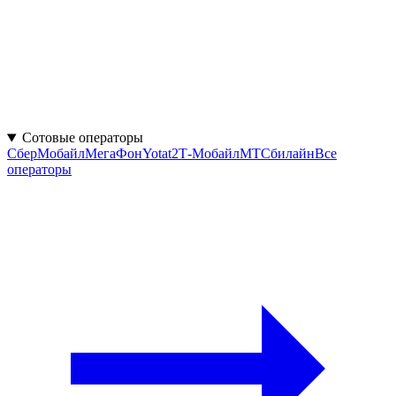
Сотовые операторы
СберМобайл
МегаФон
Yota
t2
Т‑Мобайл
МТС
билайн
Все
операторы