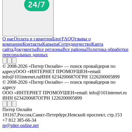
О нас
Оплата и гарантии
Блог
FAQ
Отзывы о
компании
Контакты
Карьера
Сотрудничество
Карта
сайта
Документы
Все регионы
Все районы
Политика обработки
персональных данных
© 2008-2026 «Питер Онлайн» — поиск провайдеров по
адресу
ООО «ИНТЕРНЕТ ПРОМОУШЕН»
email:
info@101internet.ru
ИНН 6234200687
ОГРН 1226200005899
© 2008-2026 «Питер Онлайн» — поиск провайдеров по
адресу
ООО «ИНТЕРНЕТ ПРОМОУШЕН»
email: info@101internet.ru
ИНН 6234200687
ОГРН 1226200005899
Питер Онлайн
191167
,
Россия
,
Санкт-Петербург
,
Невский проспект, стр.153
+7 812 385-66-34
pr@piter-online.net