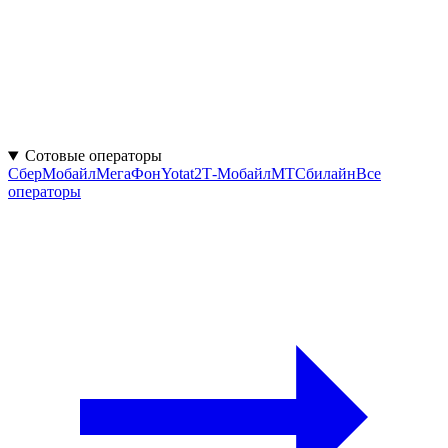
Сотовые операторы
СберМобайл
МегаФон
Yota
t2
Т‑Мобайл
МТС
билайн
Все
операторы