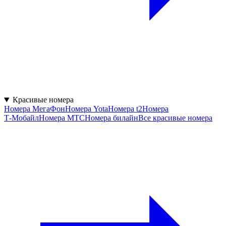
Красивые номера
Номера МегаФон
Номера Yota
Номера t2
Номера
Т‑Мобайл
Номера МТС
Номера билайн
Все красивые номера