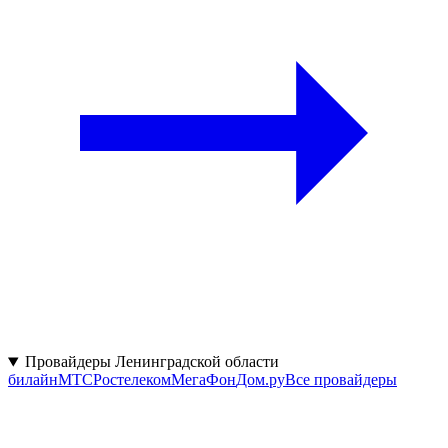
Провайдеры Ленинградской области
билайн
МТС
Ростелеком
МегаФон
Дом.ру
Все провайдеры