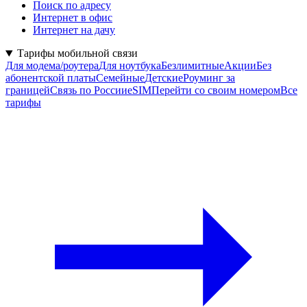
Поиск по адресу
Интернет в офис
Интернет на дачу
Тарифы мобильной связи
Для модема/роутера
Для ноутбука
Безлимитные
Акции
Без
абонентской платы
Семейные
Детские
Роуминг за
границей
Связь по России
eSIM
Перейти со своим номером
Все
тарифы