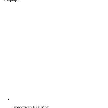
Скорость
:
до
1000
Мб/c