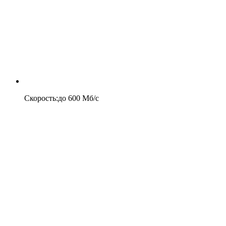
Скорость
:
до
600
Мб/c