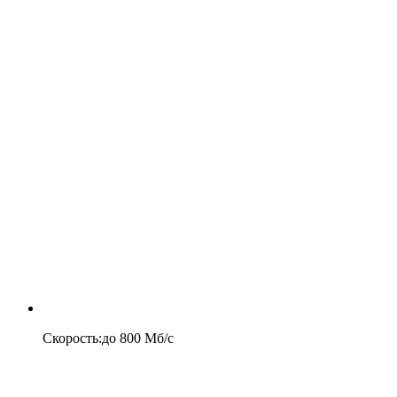
Скорость
:
до
800
Мб/c