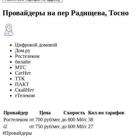
Провайдеры на пер Радищева, Тосно
Цифровой домовой
Дом.ру
Ростелеком
билайн
МТС
СатНет
ТТК
ПАКТ
СкайНет
еТелеком
Провайдер
Цена
Скорость
Кол-во тарифов
Ростелеком
от 700 руб/мес
до 800 Мб/с
38
t2
от 750 руб/мес
до 600 Мб/с
27
#Провайдеры