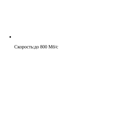
Скорость
:
до
800
Мб/c