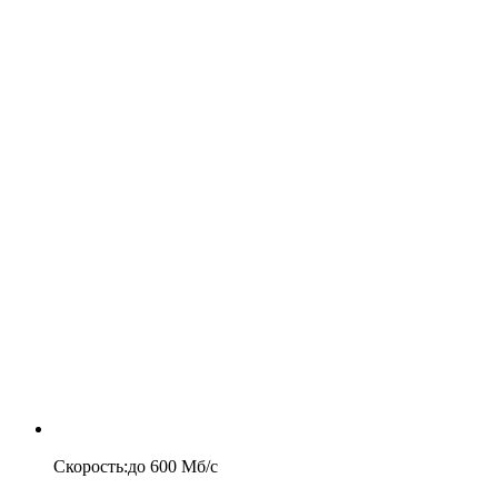
Скорость
:
до
600
Мб/c