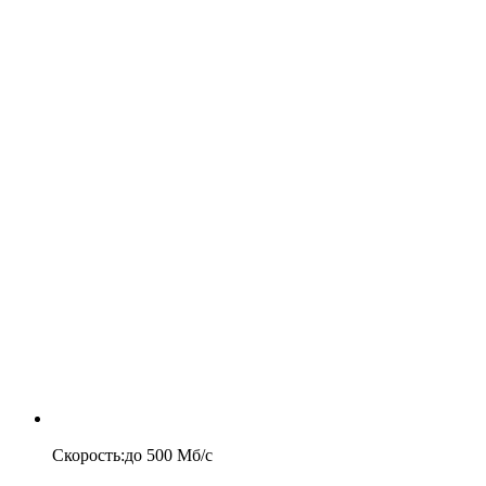
Скорость
:
до
500
Мб/c