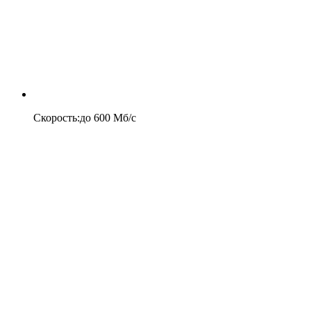
Скорость
:
до
600
Мб/c