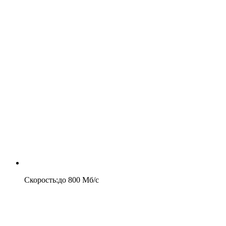
Скорость
:
до
800
Мб/c