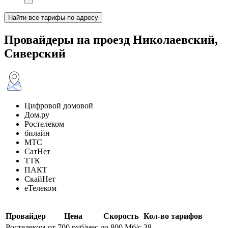
Найти все тарифы по адресу
Провайдеры на проезд Николаевский,
Сиверский
Цифровой домовой
Дом.ру
Ростелеком
билайн
МТС
СатНет
ТТК
ПАКТ
СкайНет
еТелеком
Провайдер
Цена
Скорость
Кол-во тарифов
Ростелеком
от 700 руб/мес
до 800 Мб/с
38