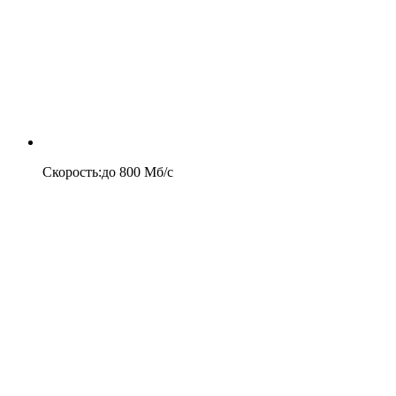
Скорость
:
до
800
Мб/c