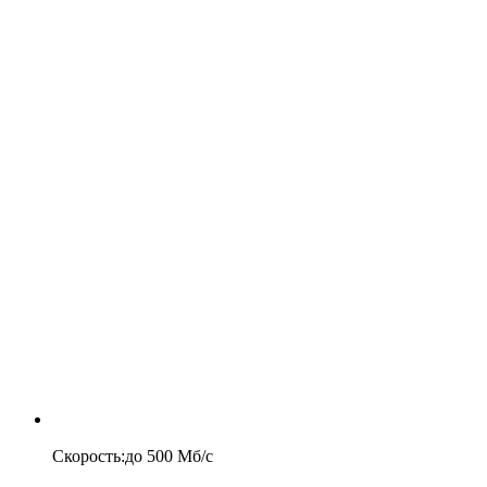
Скорость
:
до
500
Мб/c