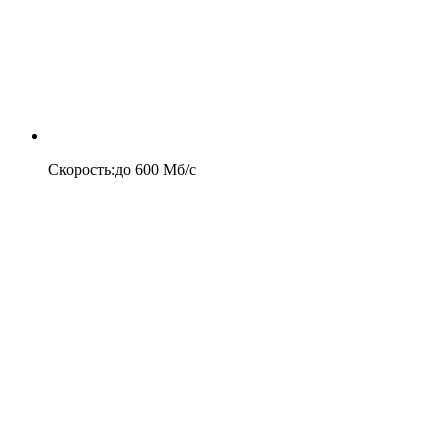
Скорость
:
до
600
Мб/c