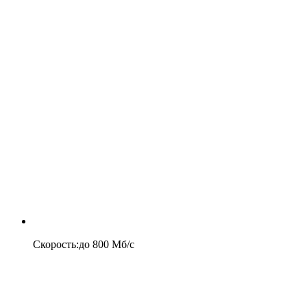
Скорость
:
до
800
Мб/c