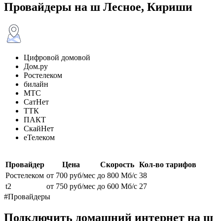
Провайдеры на ш Лесное, Кириши
Цифровой домовой
Дом.ру
Ростелеком
билайн
МТС
СатНет
ТТК
ПАКТ
СкайНет
еТелеком
Провайдер
Цена
Скорость
Кол-во тарифов
Ростелеком
от 700 руб/мес
до 800 Мб/с
38
t2
от 750 руб/мес
до 600 Мб/с
27
#Провайдеры
Подключить домашний интернет на ш