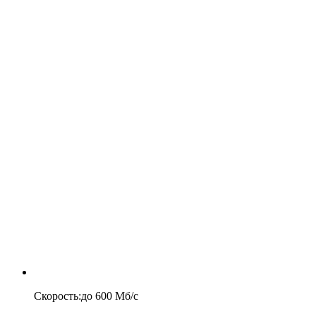
Скорость
:
до
600
Мб/c