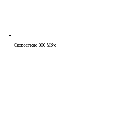
Скорость
:
до
800
Мб/c