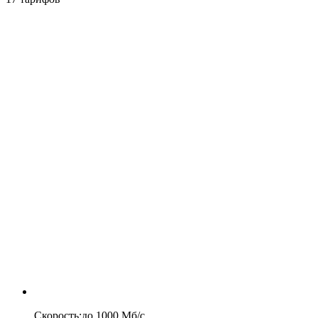
Скорость
:
до
1000
Мб/c