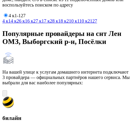
воспользуйтесь поиском по адресу
4 к1-127
4 к1
4 к2
6 к1
6 к2
7 к1
7 к2
8 к1
8 к2
10 к1
10 к2
127
Популярные провайдеры на снт Лен
ОМЗ, Выборгский р-н, Посёлки
На вашей улице к услугам домашнего интернета подключают
3 провайдера — официальных партнёров нашего сервиса. Мы
выбрали для вас наиболее популярных:
билайн