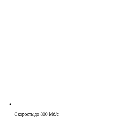
Скорость
:
до
800
Мб/c