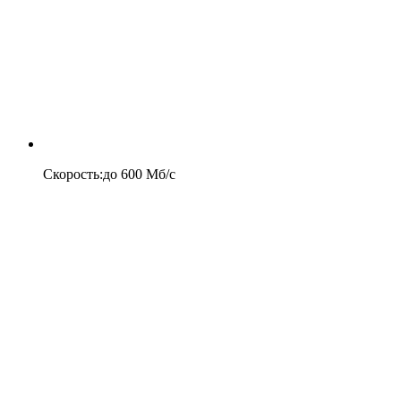
Скорость
:
до
600
Мб/c