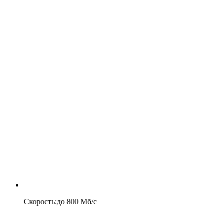
Скорость
:
до
800
Мб/c