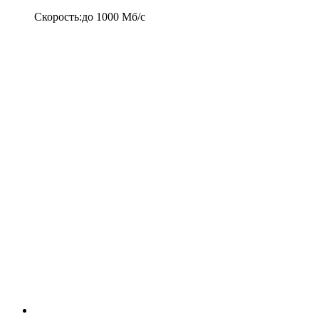
Скорость
:
до
1000
Мб/c