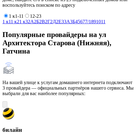
воспользуйтесь поиском по адресу
1 к1-11
12-23
1 к1
1 к2
1 к3
2А
2Б
2В
2Г
2Д
2Е
3
3А
3Б
4
5
6
7
7/1
8
9
10
11
Популярные провайдеры на ул
Архитектора Старова (Нижняя),
Гатчина
На вашей улице к услугам домашнего интернета подключают
3 провайдера — официальных партнёров нашего сервиса. Мы
выбрали для вас наиболее популярных:
билайн