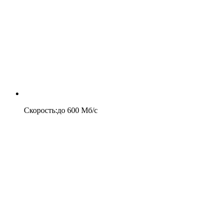
Скорость
:
до
600
Мб/c