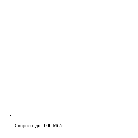
Скорость
:
до
1000
Мб/c