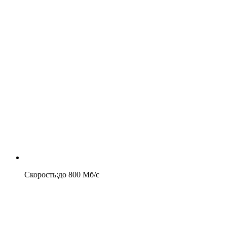
Скорость
:
до
800
Мб/c