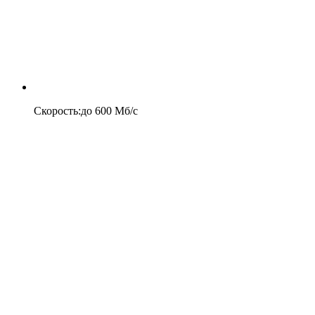
Скорость
:
до
600
Мб/c