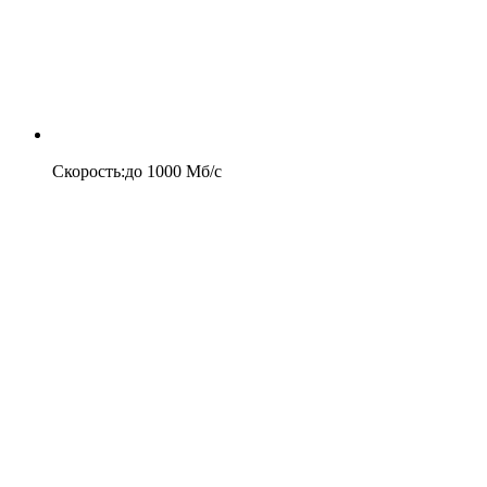
Скорость
:
до
1000
Мб/c