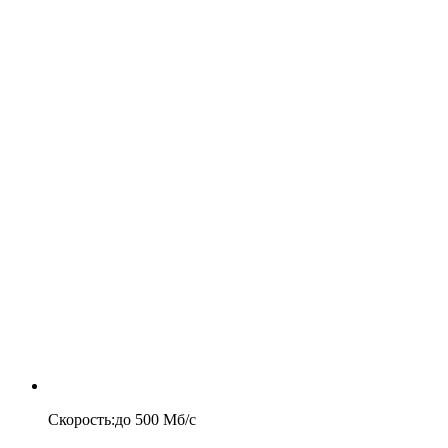
Скорость
:
до
500
Мб/c