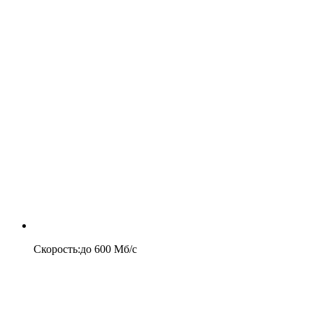
Скорость
:
до
600
Мб/c