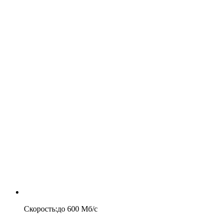
Скорость
:
до
600
Мб/c