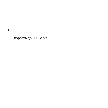
Скорость
:
до
800
Мб/c