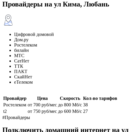
Провайдеры на ул Кима, Любань
Цифровой домовой
Дом.ру
Ростелеком
билайн
МТС
СатНет
ТТК
ПАКТ
СкайНет
еТелеком
Провайдер
Цена
Скорость
Кол-во тарифов
Ростелеком
от 700 руб/мес
до 800 Мб/с
38
t2
от 750 руб/мес
до 600 Мб/с
27
#Провайдеры
Подключить домашний интернет на ул