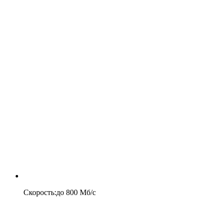
Скорость
:
до
800
Мб/c