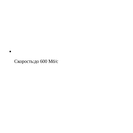
Скорость
:
до
600
Мб/c