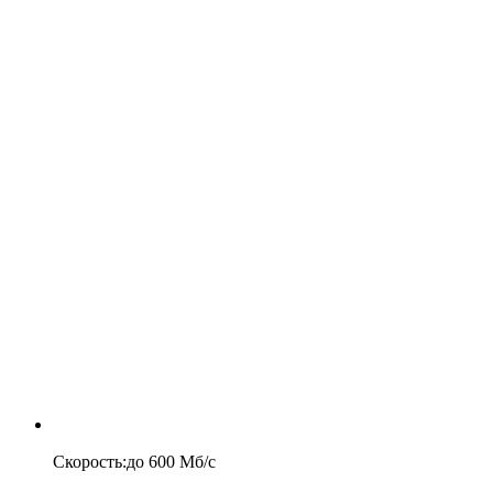
Скорость
:
до
600
Мб/c