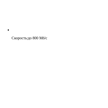
Скорость
:
до
800
Мб/c