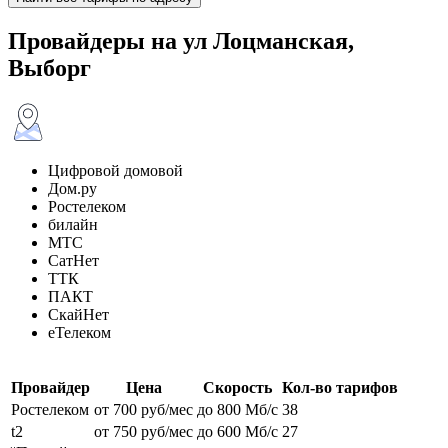
Провайдеры на ул Лоцманская,
Выборг
Цифровой домовой
Дом.ру
Ростелеком
билайн
МТС
СатНет
ТТК
ПАКТ
СкайНет
еТелеком
Провайдер
Цена
Скорость
Кол-во тарифов
Ростелеком
от 700 руб/мес
до 800 Мб/с
38
t2
от 750 руб/мес
до 600 Мб/с
27