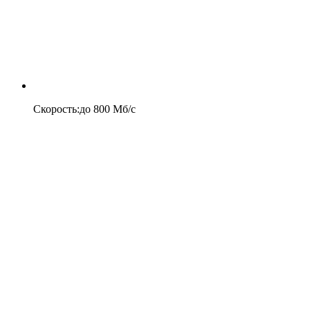
Скорость
:
до
800
Мб/c