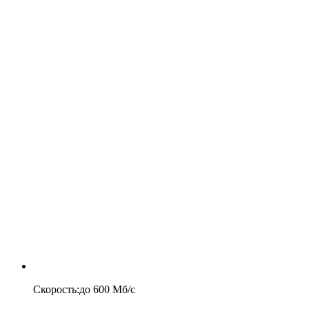
Скорость
:
до
600
Мб/c