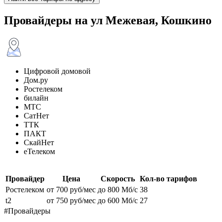
Провайдеры на ул Межевая, Кошкино
Цифровой домовой
Дом.ру
Ростелеком
билайн
МТС
СатНет
ТТК
ПАКТ
СкайНет
еТелеком
Провайдер
Цена
Скорость
Кол-во тарифов
Ростелеком
от 700 руб/мес
до 800 Мб/с
38
t2
от 750 руб/мес
до 600 Мб/с
27
#Провайдеры