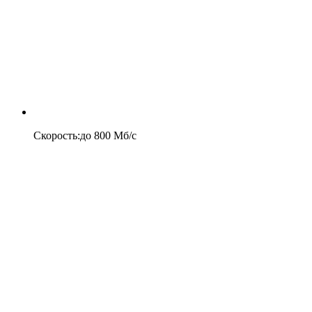
Скорость
:
до
800
Мб/c