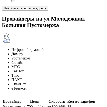
Найти все тарифы по адресу
Провайдеры на ул Молодежная,
Большая Пустомержа
Цифровой домовой
Дом.ру
Ростелеком
билайн
МТС
СатНет
ТТК
ПАКТ
СкайНет
еТелеком
Провайдер
Цена
Скорость
Кол-во тарифов
Ростелеком
от 700 руб/мес
до 800 Мб/с
38