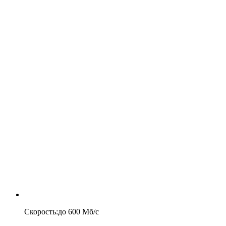
Скорость
:
до
600
Мб/c