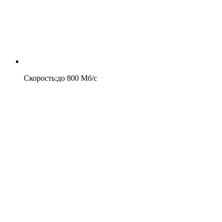
Скорость
:
до
800
Мб/c