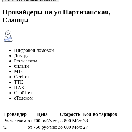
Провайдеры на ул Партизанская,
Сланцы
Цифровой домовой
Дом.ру
Ростелеком
билайн
МТС
СатНет
ТТК
ПАКТ
СкайНет
еТелеком
Провайдер
Цена
Скорость
Кол-во тарифов
Ростелеком
от 700 руб/мес
до 800 Мб/с
38
t2
от 750 руб/мес
до 600 Мб/с
27