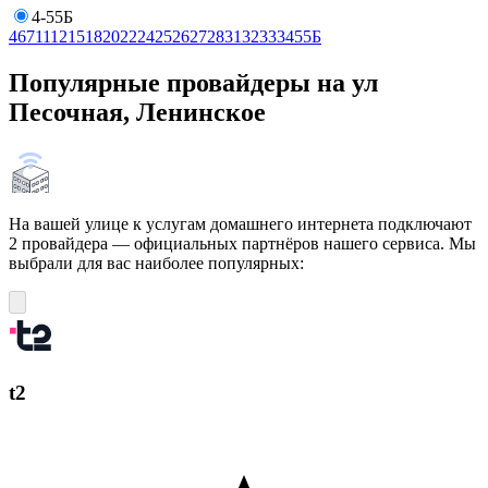
4-55Б
4
6
7
11
12
15
18
20
22
24
25
26
27
28
31
32
33
34
55Б
Популярные провайдеры на ул
Песочная, Ленинское
На вашей улице к услугам домашнего интернета подключают
2 провайдера — официальных партнёров нашего сервиса. Мы
выбрали для вас наиболее популярных:
t2