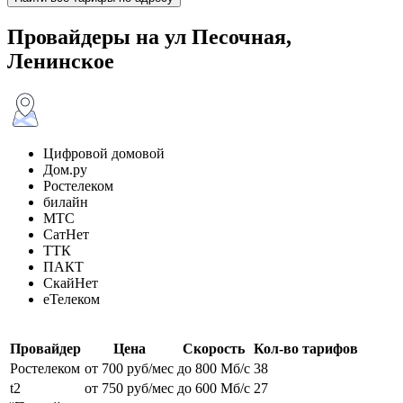
Провайдеры на ул Песочная,
Ленинское
Цифровой домовой
Дом.ру
Ростелеком
билайн
МТС
СатНет
ТТК
ПАКТ
СкайНет
еТелеком
Провайдер
Цена
Скорость
Кол-во тарифов
Ростелеком
от 700 руб/мес
до 800 Мб/с
38
t2
от 750 руб/мес
до 600 Мб/с
27