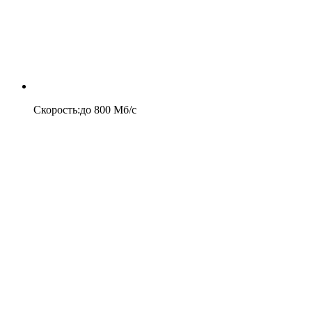
Скорость
:
до
800
Мб/c