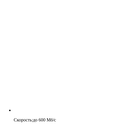
Скорость
:
до
600
Мб/c