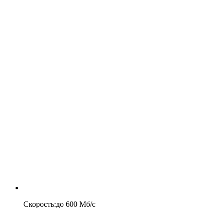
Скорость
:
до
600
Мб/c