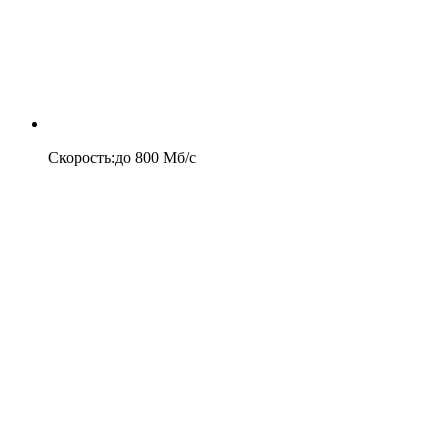
Скорость
:
до
800
Мб/c