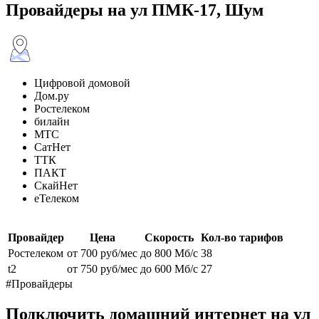
Провайдеры на ул ПМК-17, Шум
Цифровой домовой
Дом.ру
Ростелеком
билайн
МТС
СатНет
ТТК
ПАКТ
СкайНет
еТелеком
Провайдер
Цена
Скорость
Кол-во тарифов
Ростелеком
от 700 руб/мес
до 800 Мб/с
38
t2
от 750 руб/мес
до 600 Мб/с
27
#Провайдеры
Подключить домашний интернет на ул