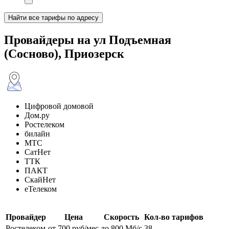
Найти все тарифы по адресу
Провайдеры на ул Подъемная
(Сосново), Приозерск
Цифровой домовой
Дом.ру
Ростелеком
билайн
МТС
СатНет
ТТК
ПАКТ
СкайНет
еТелеком
Провайдер
Цена
Скорость
Кол-во тарифов
Ростелеком
от 700 руб/мес
до 800 Мб/с
38