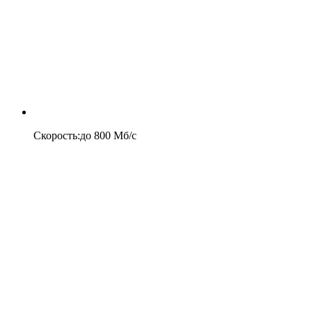
Скорость
:
до
800
Мб/c