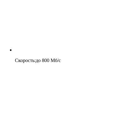
Скорость
:
до
800
Мб/c