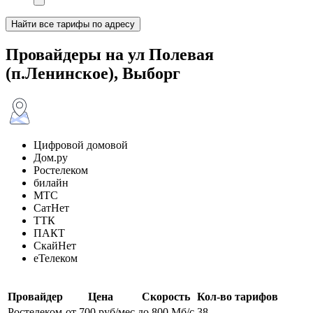
Найти все тарифы по адресу
Провайдеры на ул Полевая
(п.Ленинское), Выборг
Цифровой домовой
Дом.ру
Ростелеком
билайн
МТС
СатНет
ТТК
ПАКТ
СкайНет
еТелеком
Провайдер
Цена
Скорость
Кол-во тарифов
Ростелеком
от 700 руб/мес
до 800 Мб/с
38