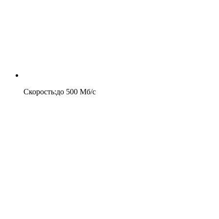
Скорость
:
до
500
Мб/c