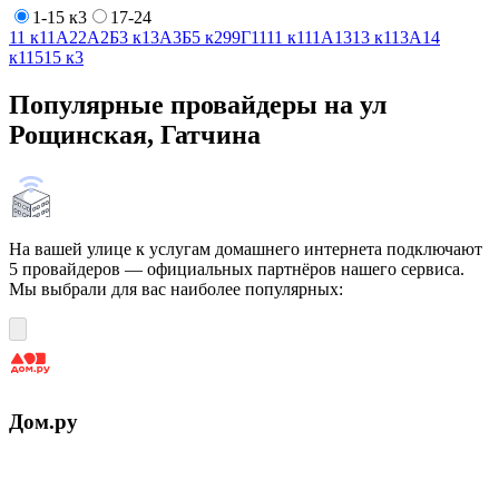
1-15 к3
17-24
1
1 к1
1А
2
2А
2Б
3 к1
3А
3Б
5 к2
9
9Г
11
11 к1
11А
13
13 к1
13А
14
к1
15
15 к3
Популярные провайдеры на ул
Рощинская, Гатчина
На вашей улице к услугам домашнего интернета подключают
5 провайдеров — официальных партнёров нашего сервиса.
Мы выбрали для вас наиболее популярных:
Дом.ру