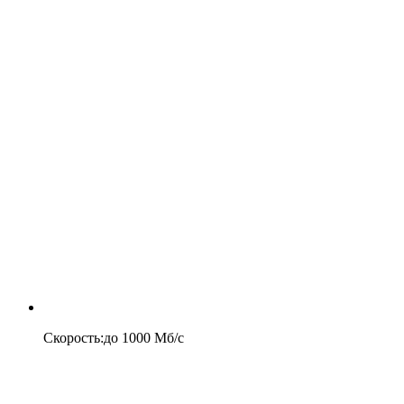
Скорость
:
до
1000
Мб/c