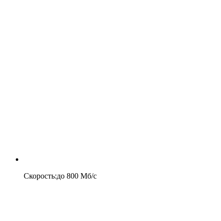
Скорость
:
до
800
Мб/c