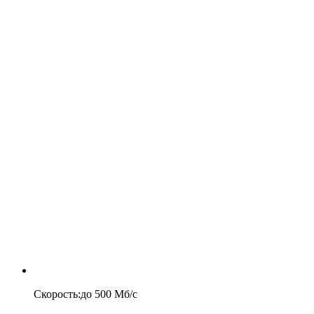
Скорость
:
до
500
Мб/c