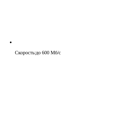
Скорость
:
до
600
Мб/c