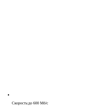
Скорость
:
до
600
Мб/c