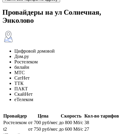
Провайдеры на ул Солнечная,
Энколово
Цифровой домовой
Дом.ру
Ростелеком
билайн
МТС
СатНет
ТТК
ПАКТ
СкайНет
еТелеком
Провайдер
Цена
Скорость
Кол-во тарифов
Ростелеком
от 700 руб/мес
до 800 Мб/с
38
t2
от 750 руб/мес
до 600 Мб/с
27