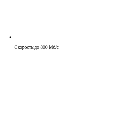
Скорость
:
до
800
Мб/c