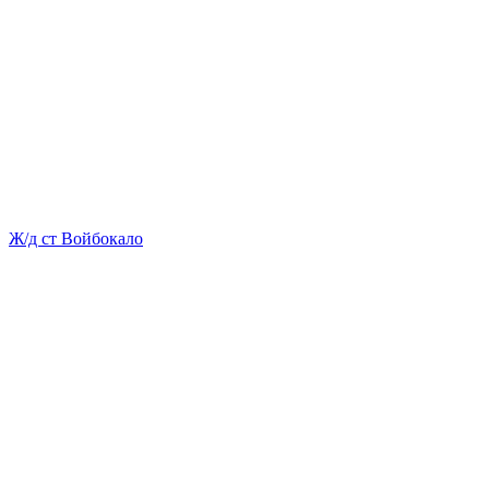
Ж/д ст Войбокало