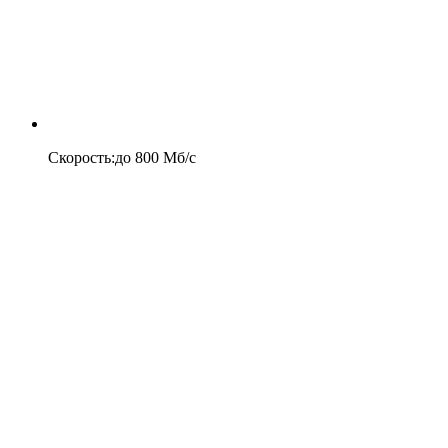
Скорость
:
до
800
Мб/c