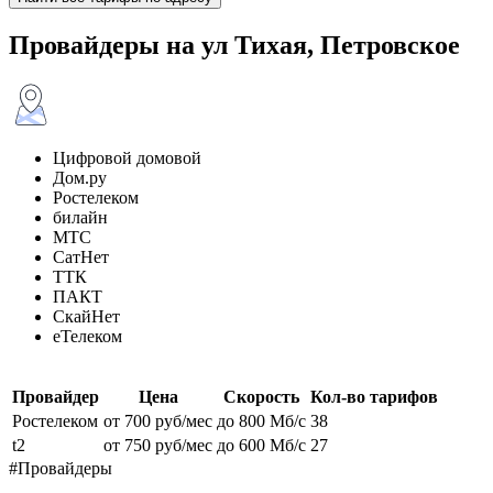
Провайдеры на ул Тихая, Петровское
Цифровой домовой
Дом.ру
Ростелеком
билайн
МТС
СатНет
ТТК
ПАКТ
СкайНет
еТелеком
Провайдер
Цена
Скорость
Кол-во тарифов
Ростелеком
от 700 руб/мес
до 800 Мб/с
38
t2
от 750 руб/мес
до 600 Мб/с
27
#Провайдеры