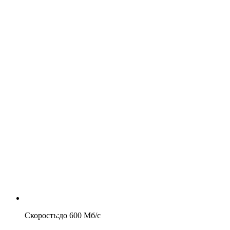
Скорость
:
до
600
Мб/c