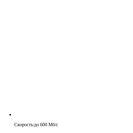
Скорость
:
до
600
Мб/c