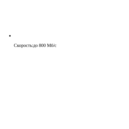
Скорость
:
до
800
Мб/c