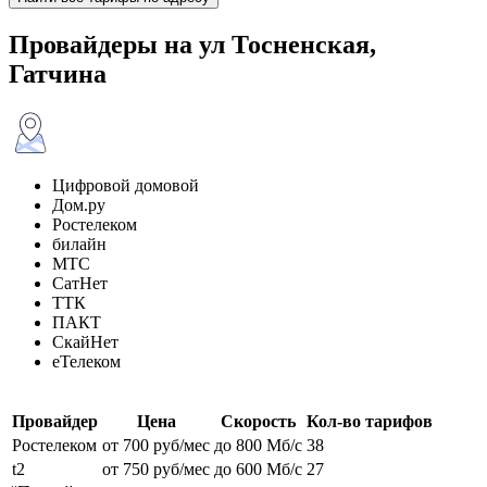
Провайдеры на ул Тосненская,
Гатчина
Цифровой домовой
Дом.ру
Ростелеком
билайн
МТС
СатНет
ТТК
ПАКТ
СкайНет
еТелеком
Провайдер
Цена
Скорость
Кол-во тарифов
Ростелеком
от 700 руб/мес
до 800 Мб/с
38
t2
от 750 руб/мес
до 600 Мб/с
27