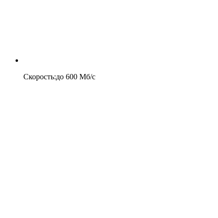
Скорость
:
до
600
Мб/c