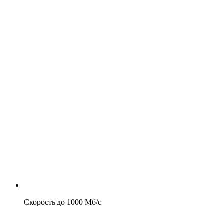
Скорость
:
до
1000
Мб/c