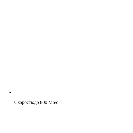
Скорость
:
до
800
Мб/c