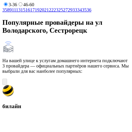
3-36
46-60
3
5
8
9
11
13
15
16
17
19
20
21
22
23
25
27
29
33
34
35
36
Популярные провайдеры на ул
Володарского, Сестрорецк
На вашей улице к услугам домашнего интернета подключают
3 провайдера — официальных партнёров нашего сервиса. Мы
выбрали для вас наиболее популярных:
билайн